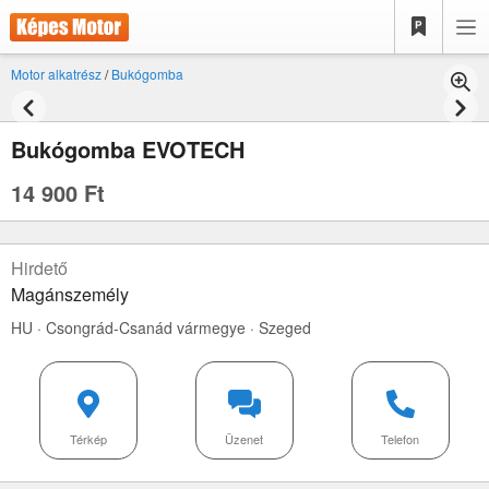
Motor alkatrész
/
Bukógomba
Bukógomba EVOTECH
14 900 Ft
Hirdető
Magánszemély
HU · Csongrád-Csanád vármegye · Szeged
Térkép
Üzenet
Telefon