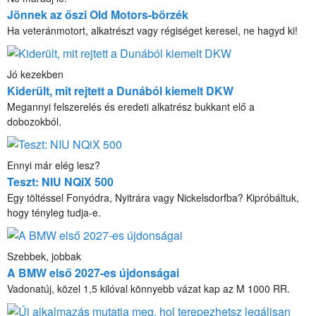
Jönnek az őszi Old Motors-börzék
Ha veteránmotort, alkatrészt vagy régiséget keresel, ne hagyd ki!
Jó kezekben
Kiderült, mit rejtett a Dunából kiemelt DKW
Megannyi felszerelés és eredeti alkatrész bukkant elő a
dobozokból.
Ennyi már elég lesz?
Teszt: NIU NQiX 500
Egy töltéssel Fonyódra, Nyitrára vagy Nickelsdorfba? Kipróbáltuk,
hogy tényleg tudja-e.
Szebbek, jobbak
A BMW első 2027-es újdonságai
Vadonatúj, közel 1,5 kilóval könnyebb vázat kap az M 1000 RR.