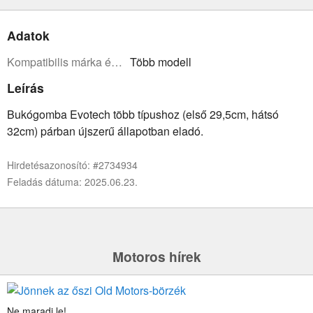
Adatok
Kompatibilis márka és modell:
Több modell
Leírás
Bukógomba Evotech több típushoz (első 29,5cm, hátsó
32cm) párban újszerű állapotban eladó.
Hirdetésazonosító: #2734934
Feladás dátuma: 2025.06.23.
Motoros hírek
Ne maradj le!