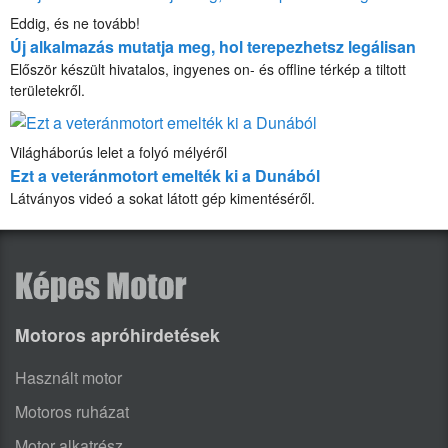
Eddig, és ne tovább!
Új alkalmazás mutatja meg, hol terepezhetsz legálisan
Először készült hivatalos, ingyenes on- és offline térkép a tiltott
területekről.
Világháborús lelet a folyó mélyéről
Ezt a veteránmotort emelték ki a Dunából
Látványos videó a sokat látott gép kimentéséről.
Motoros apróhirdetések
Használt motor
Motoros ruházat
Motor alkatrész