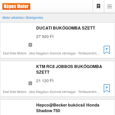
Motor alkatrész
/
Bukógomba
DUCATI BUKÓGOMBA SZETT
27 920 Ft
East Side Motors · Jász-Nagykun-Szolnok vármegye · Törökszentmiklós
KTM RC8 JOBBOS BUKÓGOMBA
SZETT
21 120 Ft
East Side Motors · Jász-Nagykun-Szolnok vármegye · Törökszentmiklós
Hepco@Becker bukócső Honda
Shadow 750