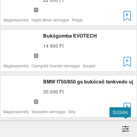
Magánszemély · Hajdú-Bihar vármegye · Polgár
Bukógomba EVOTECH
14 900 Ft
Magánszemély · Csongrád-Csanád vármegye · Szeged
BMW f750/850 gs bukócső tankvedo uj
35 000 Ft
Szűrés
Magánszemély · Veszprém vármegye · Sóly