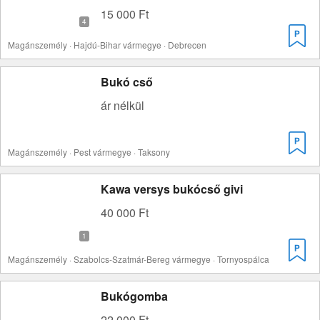
15 000 Ft
Magánszemély · Hajdú-Bihar vármegye · Debrecen
Bukó cső
ár nélkül
Magánszemély · Pest vármegye · Taksony
Kawa versys bukócső givi
40 000 Ft
Magánszemély · Szabolcs-Szatmár-Bereg vármegye · Tornyospálca
Bukógomba
22 000 Ft