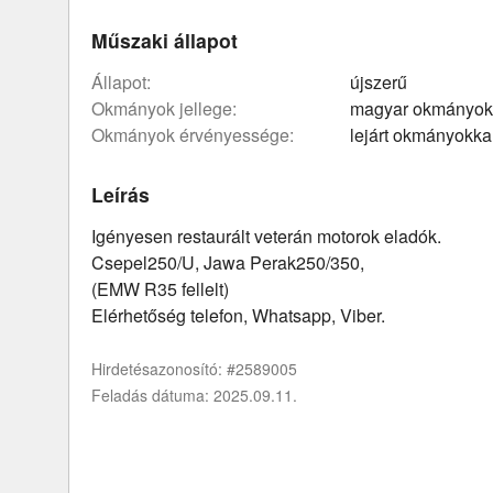
Műszaki állapot
állapot:
újszerű
okmányok jellege:
magyar okmányok
okmányok érvényessége:
lejárt okmányokka
Leírás
Igényesen restaurált veterán motorok eladók.
Csepel250/U, Jawa Perak250/350,
(EMW R35 fellelt)
Elérhetőség telefon, Whatsapp, Viber.
Hirdetésazonosító: #2589005
Feladás dátuma: 2025.09.11.