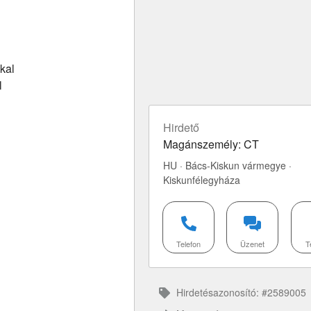
kal
l
Hirdető
Magánszemély: CT
HU · Bács-Kiskun vármegye ·
Kiskunfélegyháza
Telefon
Üzenet
T
Hirdetésazonosító: #2589005