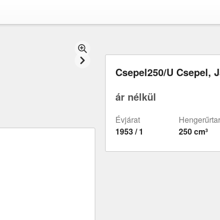
Csepel250/U Csepel, 
ár nélkül
Évjárat
Hengerűrta
1953 / 1
250 cm³