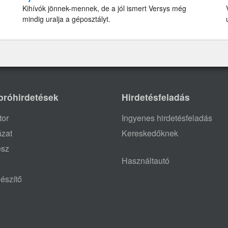
Kihívók jönnek-mennek, de a jól ismert Versys még
mindig uralja a géposztályt.
próhirdetések
Hirdetésfeladás
tor
Ingyenes hirdetésfeladás
ázat
Kereskedőknek
ész
Használtautó
észítő