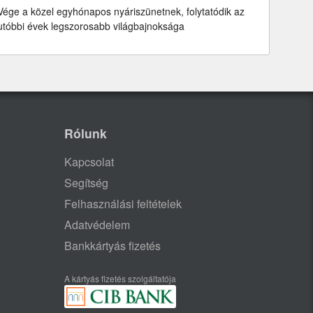
Vége a közel egyhónapos nyáriszünetnek, folytatódik az
utóbbi évek legszorosabb világbajnoksága
Rólunk
Kapcsolat
Segítség
Felhasználási feltételek
Adatvédelem
Bankkártyás fizetés
A kártyás fizetés szolgáltatója