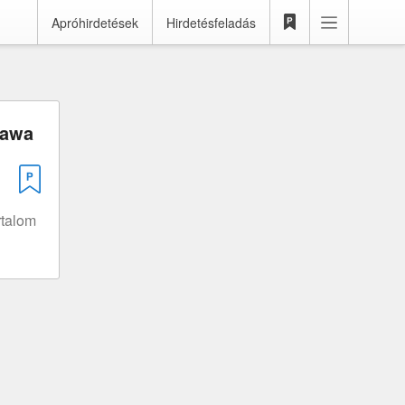
Apróhirdetések
Hirdetésfeladás
Jawa
rtalom