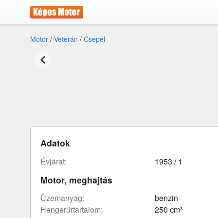
Motor
/
Veterán
/
Csepel
Adatok
évjárat:
1953 / 1
Motor, meghajtás
üzemanyag:
benzin
hengerűrtartalom:
250 cm³