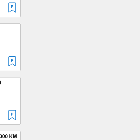
M
000 KM