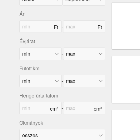
Ár
-
Évjárat
-
Futott km
-
Hengerűrtartalom
-
Okmányok