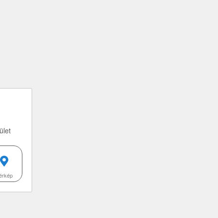
ület
érkép