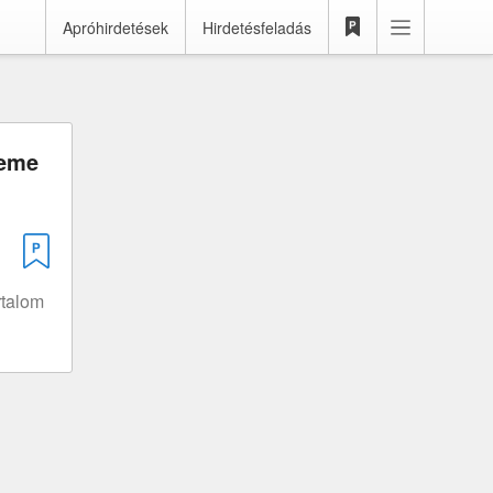
Apróhirdetések
Hirdetésfeladás
reme
rtalom