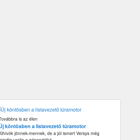
Továbbra is az élen
Új köntösben a listavezető túramotor
Kihívók jönnek-mennek, de a jól ismert Versys még
mindig uralja a géposztályt.