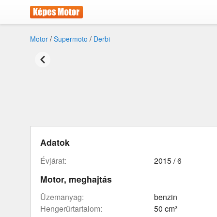
Motor
/
Supermoto
/
Derbi
Adatok
évjárat:
2015 / 6
Motor, meghajtás
üzemanyag:
benzin
hengerűrtartalom:
50 cm³