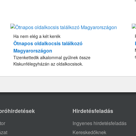
Ha nem elég a két kerék
Ötnapos oldalkocsis találkozó
Magyarországon
Tizenkettedik alkalommal gyűlnek össze
Kiskunfélegyházán az oldalkocsisok.
próhirdetések
Hirdetésfeladás
tor
Ingyenes hirdetésfeladás
ázat
Kereskedőknek