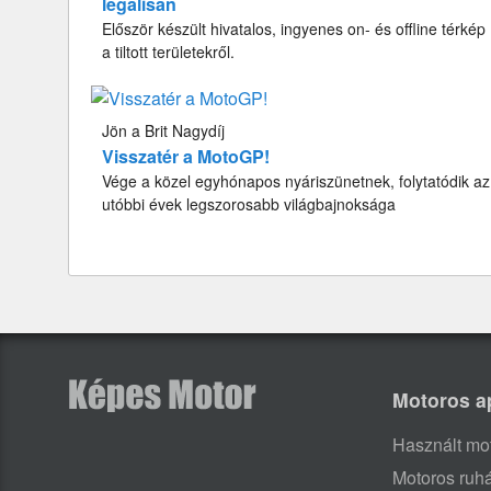
legálisan
Először készült hivatalos, ingyenes on- és offline térkép
a tiltott területekről.
Jön a Brit Nagydíj
Visszatér a MotoGP!
Vége a közel egyhónapos nyáriszünetnek, folytatódik az
utóbbi évek legszorosabb világbajnoksága
Motoros a
Használt mo
Motoros ruh