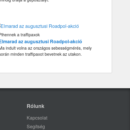
Pihennek a traffipaxok
Elmarad az augusztusi Roadpol-akció
Ma indult volna az országos sebességmérés, mely
során minden traffipaxot bevetnek az utakon.
Rólunk
Kapcsolat
Segítség