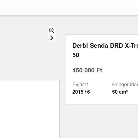
Derbi Senda DRD X-T
50
450 000 Ft
Évjárat
Hengerűrta
2015 / 6
50 cm³