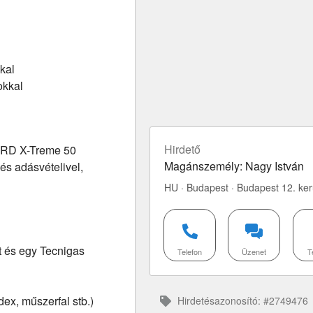
kal
okkal
Hirdető
 DRD X-Treme 50
Magánszemély: Nagy István
és adásvételivel,
HU · Budapest · Budapest 12. ker
t és egy Tecnigas
Telefon
Üzenet
T
dex, műszerfal stb.)
Hirdetésazonosító: #2749476