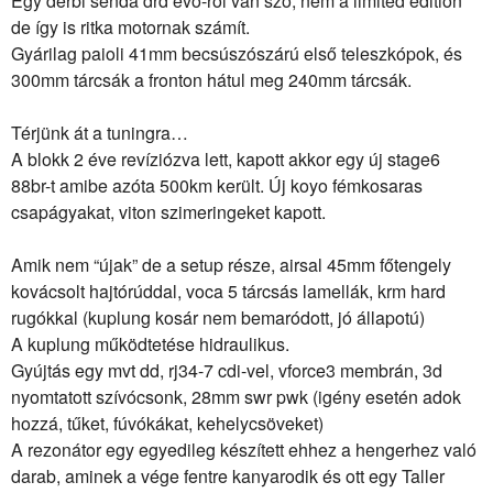
Egy derbi senda drd evo-ról van szó, nem a limited edition
de így is ritka motornak számít.
Gyárilag paioli 41mm becsúszószárú első teleszkópok, és
300mm tárcsák a fronton hátul meg 240mm tárcsák.
Térjünk át a tuningra…
A blokk 2 éve revíziózva lett, kapott akkor egy új stage6
88br-t amibe azóta 500km került. Új koyo fémkosaras
csapágyakat, viton szimeringeket kapott.
Amik nem “újak” de a setup része, airsal 45mm főtengely
kovácsolt hajtórúddal, voca 5 tárcsás lamellák, krm hard
rugókkal (kuplung kosár nem bemaródott, jó állapotú)
A kuplung működtetése hidraulikus.
Gyújtás egy mvt dd, rj34-7 cdi-vel, vforce3 membrán, 3d
nyomtatott szívócsonk, 28mm swr pwk (igény esetén adok
hozzá, tűket, fúvókákat, kehelycsöveket)
A rezonátor egy egyedileg készített ehhez a hengerhez való
darab, aminek a vége fentre kanyarodik és ott egy Taller