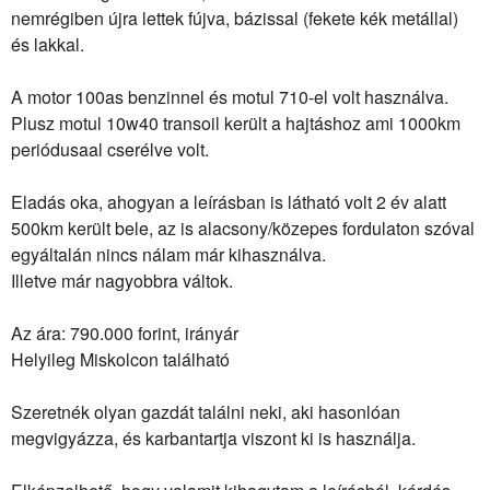
nemrégiben újra lettek fújva, bázissal (fekete kék metállal)
és lakkal.
A motor 100as benzinnel és motul 710-el volt használva.
Plusz motul 10w40 transoil került a hajtáshoz ami 1000km
periódusaal cserélve volt.
Eladás oka, ahogyan a leírásban is látható volt 2 év alatt
500km került bele, az is alacsony/közepes fordulaton szóval
egyáltalán nincs nálam már kihasználva.
Illetve már nagyobbra váltok.
Az ára: 790.000 forint, irányár
Helyileg Miskolcon található
Szeretnék olyan gazdát találni neki, aki hasonlóan
megvigyázza, és karbantartja viszont ki is használja.