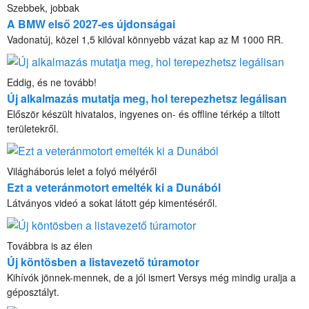
Szebbek, jobbak
A BMW első 2027-es újdonságai
Vadonatúj, közel 1,5 kilóval könnyebb vázat kap az M 1000 RR.
Eddig, és ne tovább!
Új alkalmazás mutatja meg, hol terepezhetsz legálisan
Először készült hivatalos, ingyenes on- és offline térkép a tiltott
területekről.
Világháborús lelet a folyó mélyéről
Ezt a veteránmotort emelték ki a Dunából
Látványos videó a sokat látott gép kimentéséről.
Továbbra is az élen
Új köntösben a listavezető túramotor
Kihívók jönnek-mennek, de a jól ismert Versys még mindig uralja a
géposztályt.