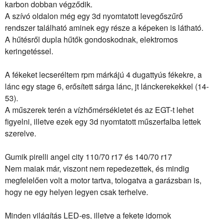
karbon dobban végződik.
A szívó oldalon még egy 3d nyomtatott levegőszűrő
rendszer található aminek egy része a képeken is látható.
A hűtésről dupla hűtők gondoskodnak, elektromos
keringetéssel.
A fékeket lecseréltem rpm márkájú 4 dugattyús fékekre, a
lánc egy stage 6, erősített sárga lánc, jt lánckerekekkel (14-
53).
A műszerek terén a vízhőmérsékletet és az EGT-t lehet
figyelni, illetve ezek egy 3d nyomtatott műszerfalba lettek
szerelve.
Gumik pirelli angel city 110/70 r17 és 140/70 r17
Nem maiak már, viszont nem repedezettek, és mindig
megfelelően volt a motor tartva, tologatva a garázsban is,
hogy ne egy helyen legyen csak terhelve.
Minden világítás LED-es, illetve a fekete idomok