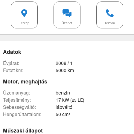
Térkép
Üzenet
Telefon
Adatok
évjárat:
2008 / 1
futott km:
5000 km
Motor, meghajtás
üzemanyag:
benzin
teljesítmény:
17 kW
(23 LE)
sebességváltó:
lábváltó
hengerűrtartalom:
50 cm³
Műszaki állapot