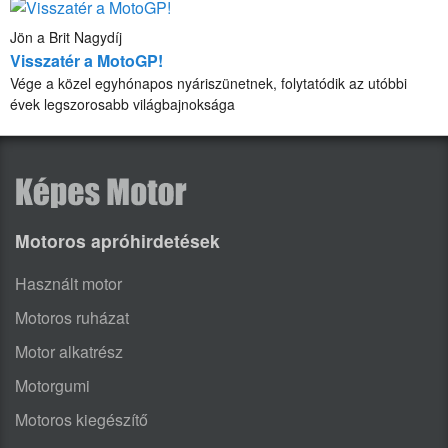
Jön a Brit Nagydíj
Visszatér a MotoGP!
Vége a közel egyhónapos nyáriszünetnek, folytatódik az utóbbi
évek legszorosabb világbajnoksága
Motoros apróhirdetések
Használt motor
Motoros ruházat
Motor alkatrész
Motorgumi
Motoros kiegészítő