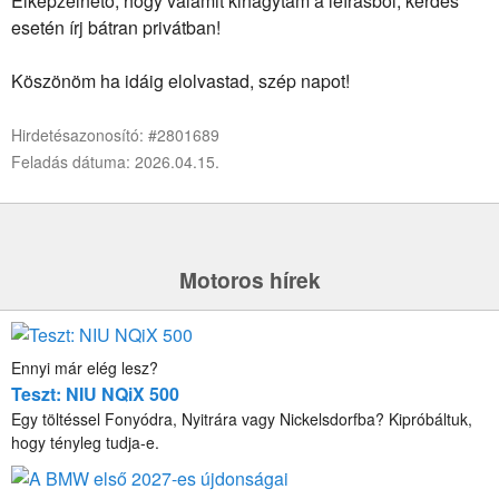
Elképzelhető, hogy valamit kihagytam a leírásból, kérdés
esetén írj bátran privátban!
Köszönöm ha idáig elolvastad, szép napot!
Hirdetésazonosító: #2801689
Feladás dátuma: 2026.04.15.
Motoros hírek
Ennyi már elég lesz?
Teszt: NIU NQiX 500
Egy töltéssel Fonyódra, Nyitrára vagy Nickelsdorfba? Kipróbáltuk,
hogy tényleg tudja-e.