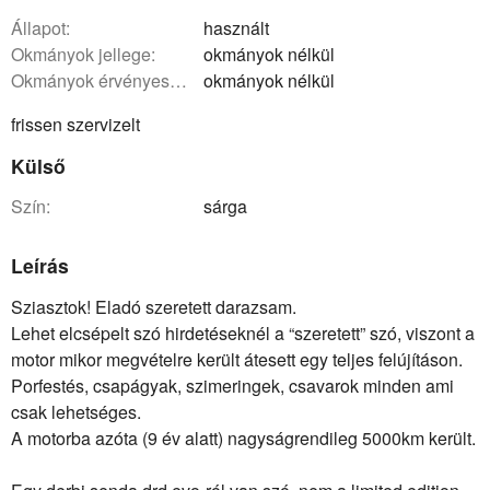
állapot:
használt
okmányok jellege:
okmányok nélkül
okmányok érvényessége:
okmányok nélkül
frissen szervizelt
Külső
szín:
sárga
Leírás
Sziasztok! Eladó szeretett darazsam.
Lehet elcsépelt szó hirdetéseknél a “szeretett” szó, viszont a
motor mikor megvételre került átesett egy teljes felújításon.
Porfestés, csapágyak, szimeringek, csavarok minden ami
csak lehetséges.
A motorba azóta (9 év alatt) nagyságrendileg 5000km került.