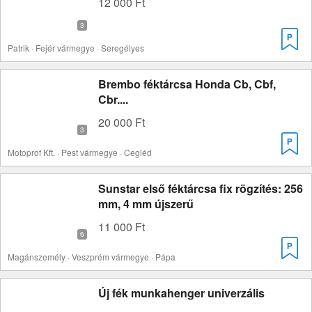
12 000 Ft
Patrik · Fejér vármegye · Seregélyes
Brembo féktárcsa Honda Cb, Cbf,
Cbr....
20 000 Ft
Motoprof Kft. · Pest vármegye · Cegléd
Sunstar első féktárcsa fix rögzítés: 256
mm, 4 mm újszerű
11 000 Ft
Magánszemély · Veszprém vármegye · Pápa
Új fék munkahenger univerzális