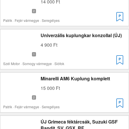
14 000 Ft
Patrik · Fejér vármegye · Seregélyes
Univerzális kuplungkar konzollal (ÚJ)
4 900 Ft
Szél Motor · Somogy vármegye · Siófok
Minarelli AM6 Kuplung komplett
15 000 Ft
Patrik · Fejér vármegye · Seregélyes
ÚJ Grimeca féktárcsák, Suzuki GSF
Bandit, SV, GSX, RF