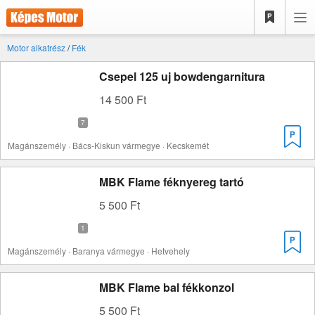
Motor alkatrész
/
Fék
Csepel 125 uj bowdengarnitura
14 500 Ft
Magánszemély · Bács-Kiskun vármegye · Kecskemét
MBK Flame féknyereg tartó
5 500 Ft
Magánszemély · Baranya vármegye · Hetvehely
MBK Flame bal fékkonzol
5 500 Ft