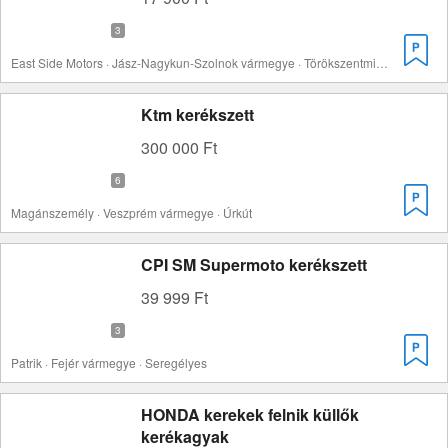
East Side Motors · Jász-Nagykun-Szolnok vármegye · Törökszentmiklós
Ktm kerékszett
300 000 Ft
Magánszemély · Veszprém vármegye · Úrkút
CPI SM Supermoto kerékszett
39 999 Ft
Patrik · Fejér vármegye · Seregélyes
HONDA kerekek felnik küllők
kerékagyak