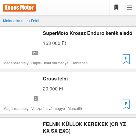
Motor alkatrész
/
Felni
SuperMoto Krossz Enduro kerék eladó
153 000 Ft
Magánszemély · Hajdú-Bihar vármegye · Debrecen
Cross felni
20 000 Ft
Magánszemély · Veszprém vármegye · Marcaltő
FELNIK KÜLLŐK KEREKEK (CR YZ
KX SX EXC)