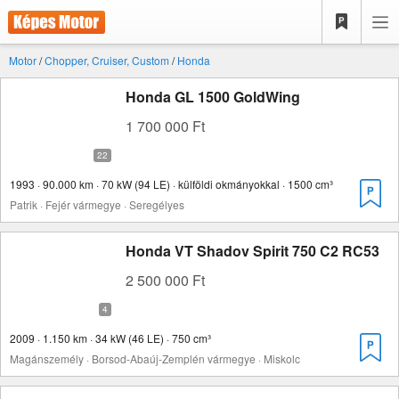
Motor
/
Chopper, Cruiser, Custom
/
Honda
Honda GL 1500 GoldWing
1 700 000 Ft
1993 · 90.000 km · 70 kW (94 LE) · külföldi okmányokkal · 1500 cm³
Patrik · Fejér vármegye · Seregélyes
Honda VT Shadov Spirit 750 C2 RC53
2 500 000 Ft
2009 · 1.150 km · 34 kW (46 LE) · 750 cm³
Magánszemély · Borsod-Abaúj-Zemplén vármegye · Miskolc