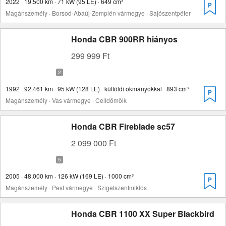
2022 · 19.500 km · 71 kW (95 LE) · 649 cm³
Magánszemély · Borsod-Abaúj-Zemplén vármegye · Sajószentpéter
Honda CBR 900RR hiányos
299 999 Ft
1992 · 92.461 km · 95 kW (128 LE) · külföldi okmányokkal · 893 cm³
Magánszemély · Vas vármegye · Celldömölk
Honda CBR Fireblade sc57
2 099 000 Ft
2005 · 48.000 km · 126 kW (169 LE) · 1000 cm³
Magánszemély · Pest vármegye · Szigetszentmiklós
Honda CBR 1100 XX Super Blackbird