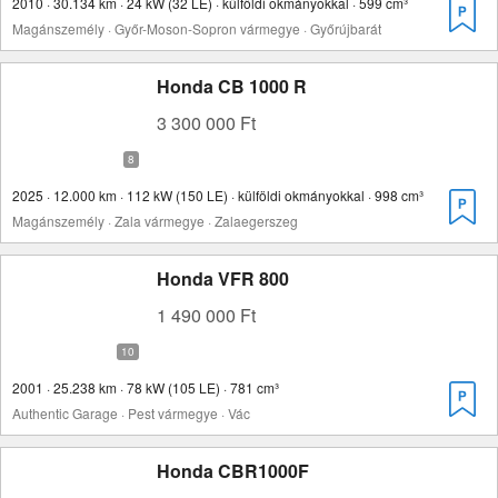
2010 · 30.134 km · 24 kW (32 LE) · külföldi okmányokkal · 599 cm³
Magánszemély · Győr-Moson-Sopron vármegye · Győrújbarát
Honda CB 1000 R
3 300 000 Ft
2025 · 12.000 km · 112 kW (150 LE) · külföldi okmányokkal · 998 cm³
Magánszemély · Zala vármegye · Zalaegerszeg
Honda VFR 800
1 490 000 Ft
2001 · 25.238 km · 78 kW (105 LE) · 781 cm³
Authentic Garage · Pest vármegye · Vác
Honda CBR1000F