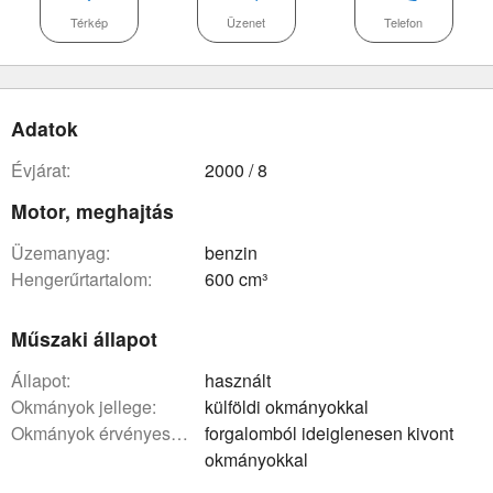
Térkép
Üzenet
Telefon
Adatok
évjárat:
2000 / 8
Motor, meghajtás
üzemanyag:
benzin
hengerűrtartalom:
600 cm³
Műszaki állapot
állapot:
használt
okmányok jellege:
külföldi okmányokkal
okmányok érvényessége:
forgalomból ideiglenesen kivont
okmányokkal