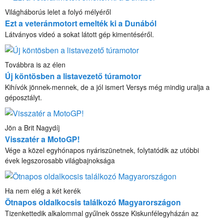
Világháborús lelet a folyó mélyéről
Ezt a veteránmotort emelték ki a Dunából
Látványos videó a sokat látott gép kimentéséről.
Továbbra is az élen
Új köntösben a listavezető túramotor
Kihívók jönnek-mennek, de a jól ismert Versys még mindig uralja a
géposztályt.
Jön a Brit Nagydíj
Visszatér a MotoGP!
Vége a közel egyhónapos nyáriszünetnek, folytatódik az utóbbi
évek legszorosabb világbajnoksága
Ha nem elég a két kerék
Ötnapos oldalkocsis találkozó Magyarországon
Tizenkettedik alkalommal gyűlnek össze Kiskunfélegyházán az