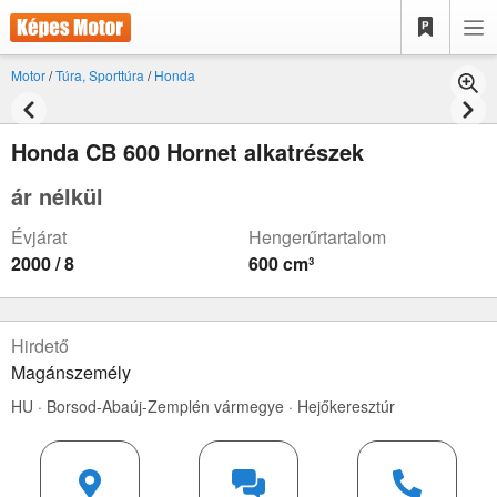
Motor
/
Túra, Sporttúra
/
Honda
Honda CB 600 Hornet alkatrészek
ár nélkül
Évjárat
Hengerűrtartalom
2000 / 8
600 cm³
Hirdető
Magánszemély
HU · Borsod-Abaúj-Zemplén vármegye · Hejőkeresztúr