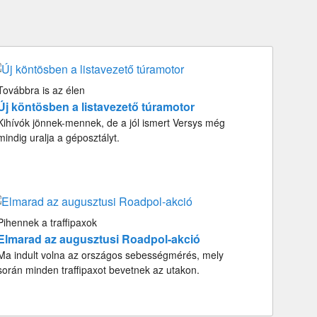
Továbbra is az élen
Új köntösben a listavezető túramotor
Kihívók jönnek-mennek, de a jól ismert Versys még
mindig uralja a géposztályt.
Pihennek a traffipaxok
Elmarad az augusztusi Roadpol-akció
Ma indult volna az országos sebességmérés, mely
során minden traffipaxot bevetnek az utakon.