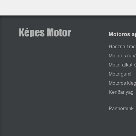
Motoros a
Használt mo
Motoros ruh
Motor alkatr
Motorgumi
Motoros kieg
Kenőanyag
Partnereink