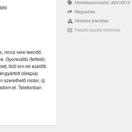
Hirdetésazonosító: #2818013
áltó
Megosztás
Hirdetés jelentése
Feladó összes hirdetése
e, nincs vele teendő.
e. Gyorsváltó (felfelé).
ett, 500 km-rel ezelőtt.
ángyártott üléspúp
n szerethető motor, új
 adom el. Telefonban