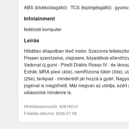
ABS (blokkolásgátló) · TCS (kipörgésgátló) · gyorsv
Infotainment
fedélzeti komputer
Leírás
Hibátlan állapotban lévő motor. Szezonra felkészítv
Frissen szervizelve, olajcsere, folyadékok ellenőrizv
Vadonat új gumi - Pirelli Diablo Rosso IV - és láncsz
Extrák: MRA plexi (40e), nemRizoma tükör (30e), ut
(25e), tankpad - mindenből jár hozzá a gyári. Nagyo
jogsival is megülhető. Már megvan az utódja, ezért
válaszolok mindenre is.
Hirdetésazonosító: #2818013
Feladás dátuma: 2026.07.08.