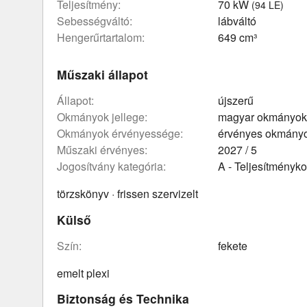
teljesítmény:
70 kW
(94 LE)
sebességváltó:
lábváltó
hengerűrtartalom:
649 cm³
Műszaki állapot
állapot:
újszerű
okmányok jellege:
magyar okmányok
okmányok érvényessége:
érvényes okmány
műszaki érvényes:
2027 / 5
Jogosítvány kategória:
A - Teljesítményko
törzskönyv · frissen szervizelt
Külső
szín:
fekete
emelt plexi
Biztonság és Technika