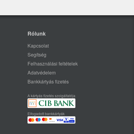
Rólunk
Kapcsolat
Segítség
Felhasználási feltételek
Adatvédelem
Bankkártyás fizetés
A kártyás fizetés szolgáltatója
Elfogadott bankkártyák