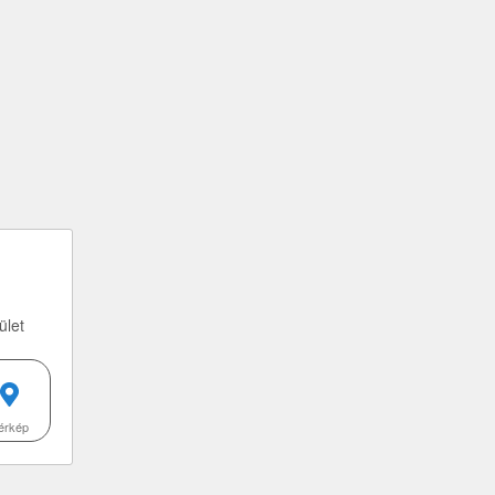
ület
érkép