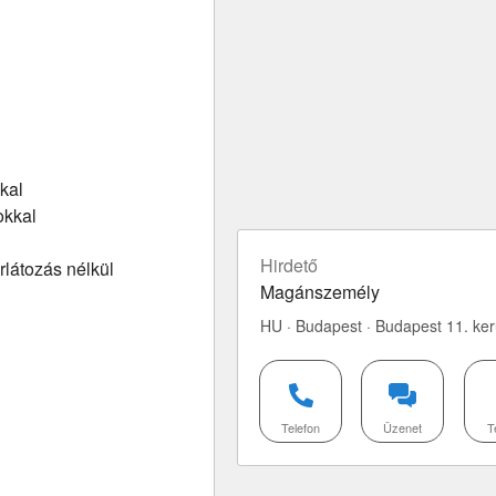
kal
okkal
Hirdető
rlátozás nélkül
Magánszemély
HU · Budapest · Budapest 11. ker
Telefon
Üzenet
T