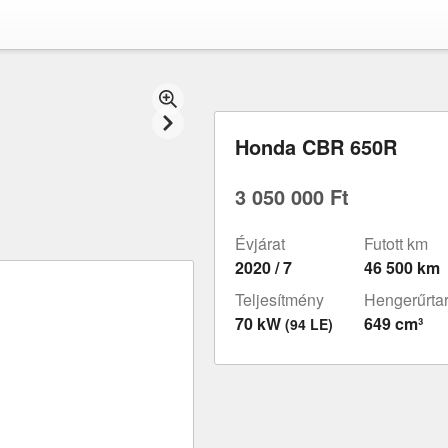
Honda CBR 650R
3 050 000 Ft
Évjárat
Futott km
2020 / 7
46 500 km
Teljesítmény
Hengerűrta
70 kW
649 cm³
(94 LE)