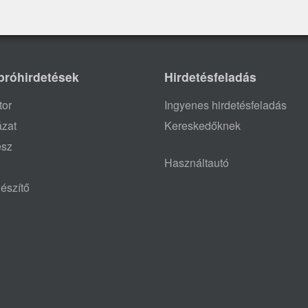
próhirdetések
Hirdetésfeladás
tor
Ingyenes hirdetésfeladás
ázat
Kereskedőknek
ész
Használtautó
észítő