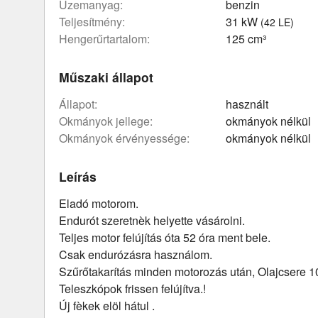
üzemanyag:
benzin
teljesítmény:
31 kW
(42 LE)
hengerűrtartalom:
125 cm³
Műszaki állapot
állapot:
használt
okmányok jellege:
okmányok nélkül
okmányok érvényessége:
okmányok nélkül
Leírás
Eladó motorom.
Endurót szeretnèk helyette vásárolni.
Teljes motor felújítás óta 52 óra ment bele.
Csak endurózásra használom.
Szűrőtakarítás minden motorozás után, Olajcsere 1
Teleszkópok frissen felújítva.!
Új fèkek elöl hátul .