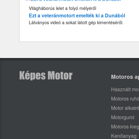
Világháborús lelet a folyó mélyéről
Ezt a veteránmotort emelték ki a Dunából
Látványos videó a sokat látott gép kimentéséről.
Motoros a
Használt mo
Motoros ruh
Motor alkatr
Motorgumi
Motoros kieg
Kenőanyag