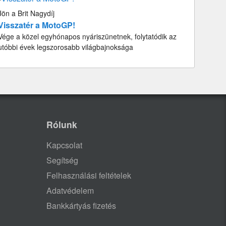
Jön a Brit Nagydíj
Visszatér a MotoGP!
Vége a közel egyhónapos nyáriszünetnek, folytatódik az
utóbbi évek legszorosabb világbajnoksága
Rólunk
Kapcsolat
Segítség
Felhasználási feltételek
Adatvédelem
Bankkártyás fizetés