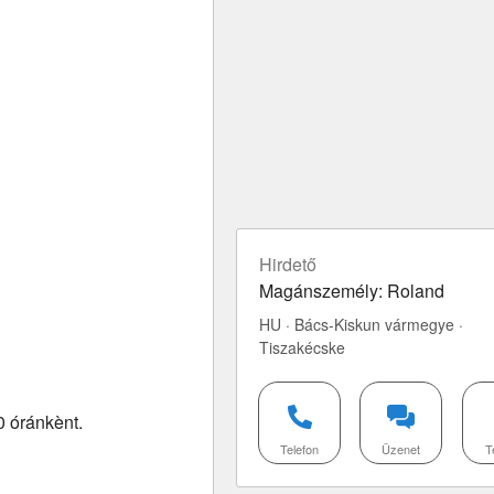
Hirdető
Magánszemély: Roland
HU · Bács-Kiskun vármegye ·
Tiszakécske
0 óránkènt.
Telefon
Üzenet
T