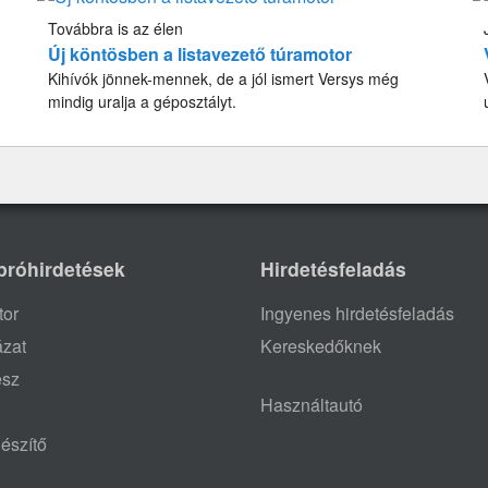
Továbbra is az élen
Új köntösben a listavezető túramotor
Kihívók jönnek-mennek, de a jól ismert Versys még
mindig uralja a géposztályt.
próhirdetések
Hirdetésfeladás
tor
Ingyenes hirdetésfeladás
ázat
Kereskedőknek
ész
Használtautó
észítő