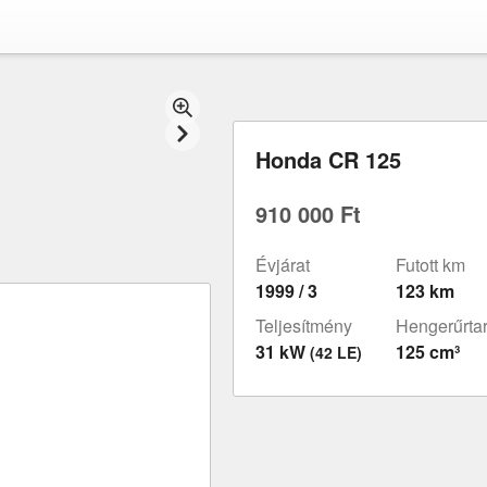
Honda CR 125
910 000 Ft
Évjárat
Futott km
1999 / 3
123 km
Teljesítmény
Hengerűrta
31 kW
125 cm³
(42 LE)