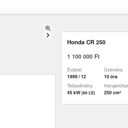
Honda CR 250
1 100 000 Ft
Évjárat
Üzemóra
1999 / 12
10 óra
Teljesítmény
Hengerűrta
45 kW
250 cm³
(60 LE)