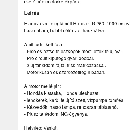
cserélném motorkerékpárra
Leírás
Eladóvá vált megkímélt Honda CR 250. 1999-es évj
használtam, hobbi célra volt használva.
Amit tudni kell róla:
- Első és hátsó teleszkópok most lettek felújítva.
- Pro circuit kipufogó gyári dobbal.
- 2 új tankidom rajta, friss matricázással.
- Motorikusan és szerkezetileg hibátlan.
A motor mellé jár :
- Hondás kistáska, Honda üléshuzat.
- lendkerék, karbi felújító szett, vízpumpa tömítés.
- Kézvédők, hátsó lámpa, rendszámtáblatartó.
- Plusz tankidom, NGK gyertya.
Helyileg: Vaskút