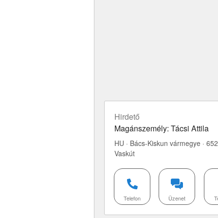
Hirdető
Magánszemély: Tácsi Attila
HU · Bács-Kiskun vármegye · 65
Vaskút
Telefon
Üzenet
T