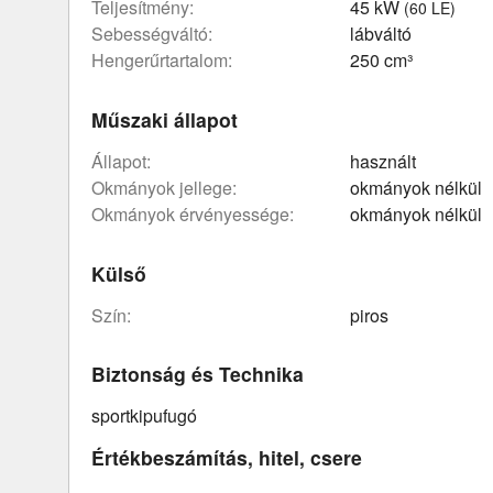
teljesítmény:
45 kW
(60 LE)
sebességváltó:
lábváltó
hengerűrtartalom:
250 cm³
Műszaki állapot
állapot:
használt
okmányok jellege:
okmányok nélkül
okmányok érvényessége:
okmányok nélkül
Külső
szín:
piros
Biztonság és Technika
sportkipufugó
Értékbeszámítás, hitel, csere