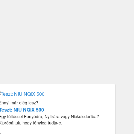
Ennyi már elég lesz?
Teszt: NIU NQiX 500
Egy töltéssel Fonyódra, Nyitrára vagy Nickelsdorfba?
Kipróbáltuk, hogy tényleg tudja-e.