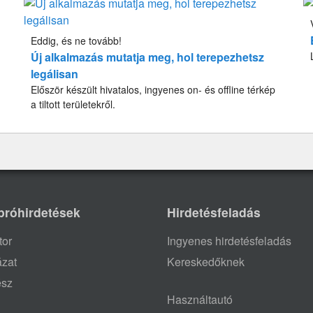
Eddig, és ne tovább!
Új alkalmazás mutatja meg, hol terepezhetsz
legálisan
Először készült hivatalos, ingyenes on- és offline térkép
a tiltott területekről.
próhirdetések
Hirdetésfeladás
tor
Ingyenes hirdetésfeladás
ázat
Kereskedőknek
ész
Használtautó