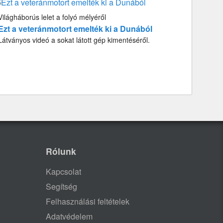
Világháborús lelet a folyó mélyéről
Ezt a veteránmotort emelték ki a Dunából
Látványos videó a sokat látott gép kimentéséről.
Rólunk
Kapcsolat
Segítség
Felhasználási feltételek
Adatvédelem