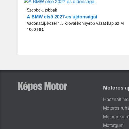
Szebbek, jobbak
A BMW első 2027-es újdonságai
Vadonatúj, közel 1,5 kilóval könnyebb vázat kap az M
1000 RR.
Motoros a
Használt mo
Motoros ruh
Motor alkatr
Motorgumi