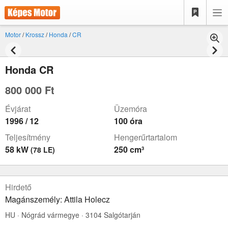
Motor
/
Krossz
/
Honda
/
CR
Honda CR
800 000 Ft
Évjárat
Üzemóra
1996 / 12
100 óra
Teljesítmény
Hengerűrtartalom
58 kW
250 cm³
(78 LE)
Hirdető
Magánszemély: Attila Holecz
HU · Nógrád vármegye · 3104 Salgótarján