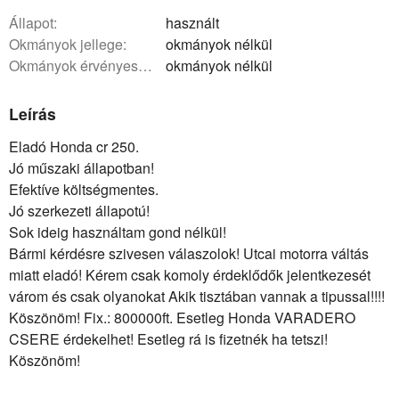
állapot:
használt
okmányok jellege:
okmányok nélkül
okmányok érvényessége:
okmányok nélkül
Leírás
Eladó Honda cr 250.
Jó műszaki állapotban!
Efektíve költségmentes.
Jó szerkezeti állapotú!
Sok ideig használtam gond nélkül!
Bármi kérdésre szivesen válaszolok! Utcai motorra váltás
miatt eladó! Kérem csak komoly érdeklődők jelentkezesét
várom és csak olyanokat Akik tisztában vannak a tipussal!!!!
Köszönöm! Fix.: 800000ft. Esetleg Honda VARADERO
CSERE érdekelhet! Esetleg rá is fizetnék ha tetszi!
Köszönöm!