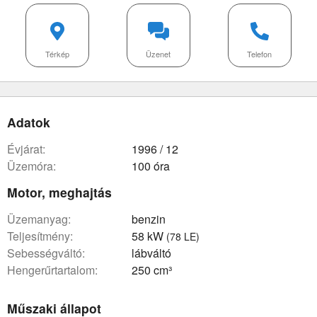
Térkép
Üzenet
Telefon
Adatok
évjárat:
1996 / 12
üzemóra:
100 óra
Motor, meghajtás
üzemanyag:
benzin
teljesítmény:
58 kW
(78 LE)
sebességváltó:
lábváltó
hengerűrtartalom:
250 cm³
Műszaki állapot