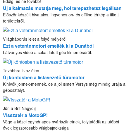
Eddig, és ne tovább!
Új alkalmazás mutatja meg, hol terepezhetsz legálisan
Először készült hivatalos, ingyenes on- és offline térkép a tiltott
területekről.
Világháborús lelet a folyó mélyéről
Ezt a veteránmotort emelték ki a Dunából
Látványos videó a sokat látott gép kimentéséről.
Továbbra is az élen
Új köntösben a listavezető túramotor
Kihívók jönnek-mennek, de a jól ismert Versys még mindig uralja a
géposztályt.
Jön a Brit Nagydíj
Visszatér a MotoGP!
Vége a közel egyhónapos nyáriszünetnek, folytatódik az utóbbi
évek legszorosabb világbajnoksága