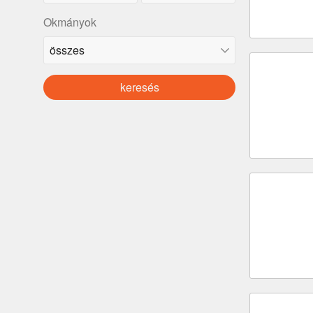
Okmányok
keresés