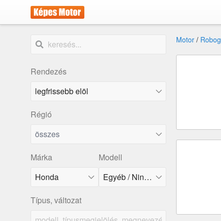
Motor
/
Robog
Rendezés
Régió
összes
Márka
Modell
Honda
Egyéb / Nincs a listában
Típus, változat