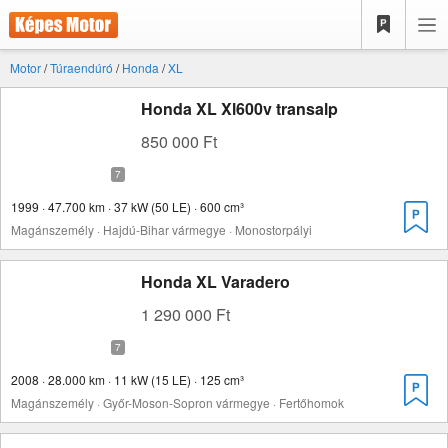
Motor
/
Túraendúró
/
Honda
/
XL
Honda XL Xl600v transalp
850 000 Ft
1999 · 47.700 km · 37 kW (50 LE) · 600 cm³
Magánszemély · Hajdú-Bihar vármegye · Monostorpályi
Honda XL Varadero
1 290 000 Ft
2008 · 28.000 km · 11 kW (15 LE) · 125 cm³
Magánszemély · Győr-Moson-Sopron vármegye · Fertőhomok