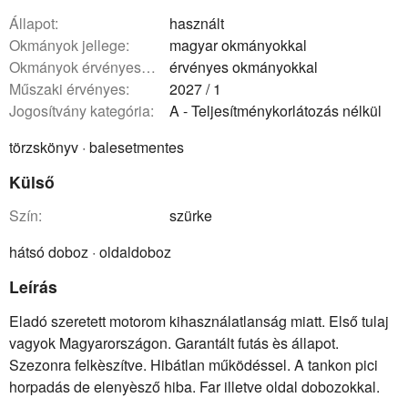
állapot:
használt
okmányok jellege:
magyar okmányokkal
okmányok érvényessége:
érvényes okmányokkal
műszaki érvényes:
2027 / 1
Jogosítvány kategória:
A - Teljesítménykorlátozás nélkül
törzskönyv · balesetmentes
Külső
szín:
szürke
hátsó doboz · oldaldoboz
Leírás
Eladó szeretett motorom kihasználatlanság miatt. Első tulaj
vagyok Magyarországon. Garantált futás ès állapot.
Szezonra felkèszítve. Hibátlan működéssel. A tankon pici
horpadás de elenyèsző hiba. Far illetve oldal dobozokkal.