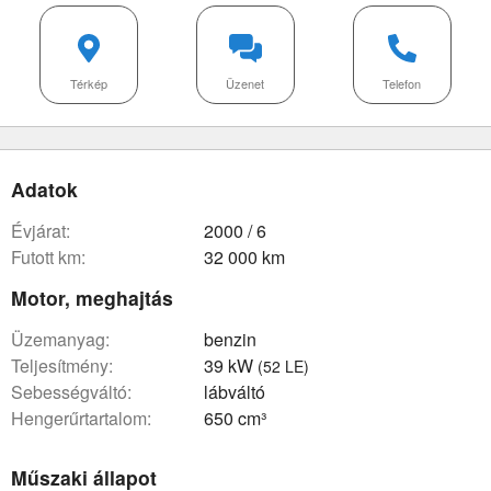
Térkép
Üzenet
Telefon
Adatok
évjárat:
2000 / 6
futott km:
32 000 km
Motor, meghajtás
üzemanyag:
benzin
teljesítmény:
39 kW
(52 LE)
sebességváltó:
lábváltó
hengerűrtartalom:
650 cm³
Műszaki állapot