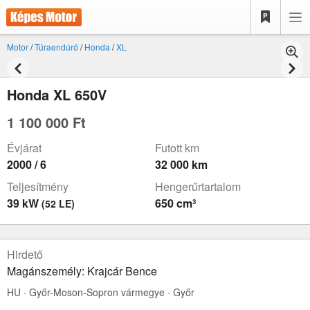
Motor
/
Túraendúró
/
Honda
/
XL
Honda XL 650V
1 100 000 Ft
Évjárat
Futott km
2000 / 6
32 000 km
Teljesítmény
Hengerűrtartalom
39 kW
650 cm³
(52 LE)
Hirdető
Magánszemély: Krajcár Bence
HU · Győr-Moson-Sopron vármegye · Győr