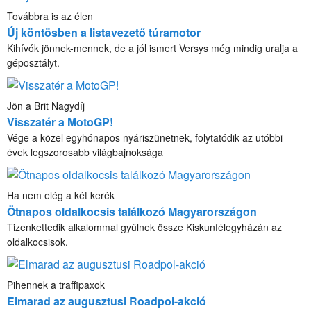
Továbbra is az élen
Új köntösben a listavezető túramotor
Kihívók jönnek-mennek, de a jól ismert Versys még mindig uralja a
géposztályt.
Jön a Brit Nagydíj
Visszatér a MotoGP!
Vége a közel egyhónapos nyáriszünetnek, folytatódik az utóbbi
évek legszorosabb világbajnoksága
Ha nem elég a két kerék
Ötnapos oldalkocsis találkozó Magyarországon
Tizenkettedik alkalommal gyűlnek össze Kiskunfélegyházán az
oldalkocsisok.
Pihennek a traffipaxok
Elmarad az augusztusi Roadpol-akció