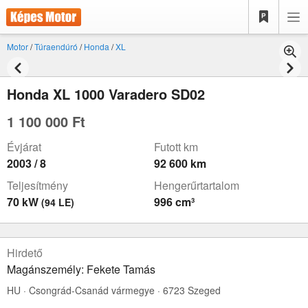
Motor
/
Túraendúró
/
Honda
/
XL
Honda XL 1000 Varadero SD02
1 100 000 Ft
Évjárat
Futott km
2003 / 8
92 600 km
Teljesítmény
Hengerűrtartalom
70 kW
996 cm³
(94 LE)
Hirdető
Magánszemély: Fekete Tamás
HU · Csongrád-Csanád vármegye · 6723 Szeged