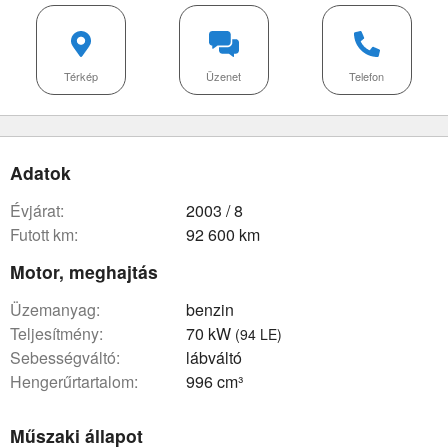
Térkép
Üzenet
Telefon
Adatok
évjárat:
2003 / 8
futott km:
92 600 km
Motor, meghajtás
üzemanyag:
benzin
teljesítmény:
70 kW
(94 LE)
sebességváltó:
lábváltó
hengerűrtartalom:
996 cm³
Műszaki állapot