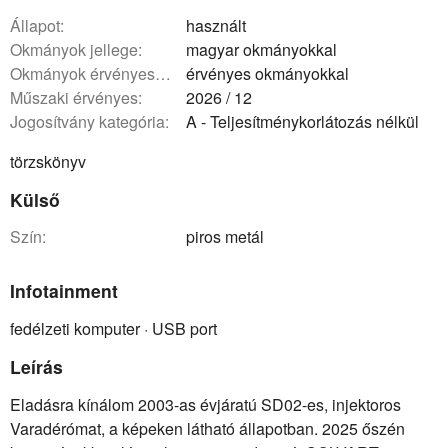
állapot:
használt
okmányok jellege:
magyar okmányokkal
okmányok érvényessége:
érvényes okmányokkal
műszaki érvényes:
2026 / 12
Jogosítvány kategória:
A - Teljesítménykorlátozás nélkül
törzskönyv
Külső
szín:
piros metál
Infotainment
fedélzeti komputer · USB port
Leírás
Eladásra kínálom 2003-as évjáratú SD02-es, injektoros
Varadérómat, a képeken látható állapotban. 2025 őszén