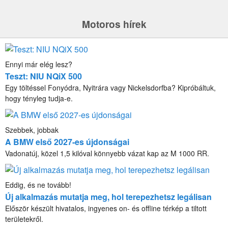
Motoros hírek
Ennyi már elég lesz?
Teszt: NIU NQiX 500
Egy töltéssel Fonyódra, Nyitrára vagy Nickelsdorfba? Kipróbáltuk,
hogy tényleg tudja-e.
Szebbek, jobbak
A BMW első 2027-es újdonságai
Vadonatúj, közel 1,5 kilóval könnyebb vázat kap az M 1000 RR.
Eddig, és ne tovább!
Új alkalmazás mutatja meg, hol terepezhetsz legálisan
Először készült hivatalos, ingyenes on- és offline térkép a tiltott
területekről.