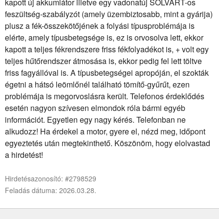
kapott új akkumlátor iiletve egy vadonatúj SOLVART-os
feszültség-szabályzót (amely üzembiztosabb, mint a gyárija)
plusz a fék-összekötőjének a folyási típusproblémája is
elérte, amely típusbetegsége is, ez is orvosolva lett, ekkor
kapott a teljes fékrendszere friss fékfolyadékot is, + volt egy
teljes hűtőrendszer átmosása is, ekkor pedig fel lett töltve
friss fagyállóval is. A típusbetegségei apropóján, el szokták
égetni a hátsó leömlőnél található tömítő-gyűrűt, ezen
problémája is megorvoslásra került. Telefonos érdeklődés
esetén nagyon szívesen elmondok róla bármi egyéb
információt. Egyetlen egy nagy kérés. Telefonban ne
alkudozz! Ha érdekel a motor, gyere el, nézd meg, időpont
egyeztetés után megtekinthető. Köszönöm, hogy elolvastad
a hirdetést!
Hirdetésazonosító: #2798529
Feladás dátuma: 2026.03.28.