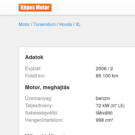
Motor
/
Túraendúró
/
Honda
/
XL
Adatok
évjárat:
2006 / 2
futott km:
85 100 km
Motor, meghajtás
üzemanyag:
benzin
teljesítmény:
72 kW
(97 LE)
sebességváltó:
lábváltó
hengerűrtartalom:
998 cm³