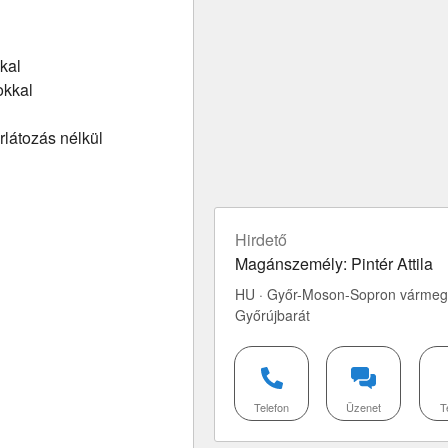
kal
okkal
rlátozás nélkül
Hirdető
Magánszemély: Pintér Attila
HU · Győr-Moson-Sopron vármeg
Győrújbarát
Telefon
Üzenet
T