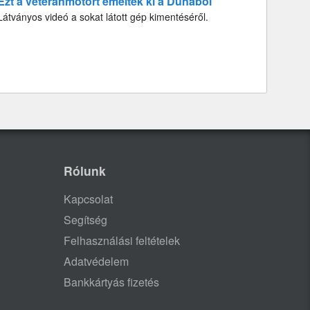
Ezt a veteránmotort emelték ki a Dunából
Látványos videó a sokat látott gép kimentéséről.
Rólunk
Kapcsolat
Segítség
Felhasználási feltételek
Adatvédelem
Bankkártyás fizetés