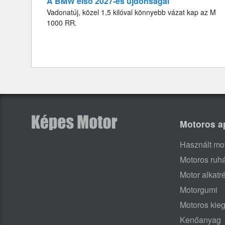
A BMW első 2027-es újdonságai
Vadonatúj, közel 1,5 kilóval könnyebb vázat kap az M
1000 RR.
Motoros a
Használt mo
Motoros ruh
Motor alkatr
Motorgumi
Motoros kieg
Kenőanyag