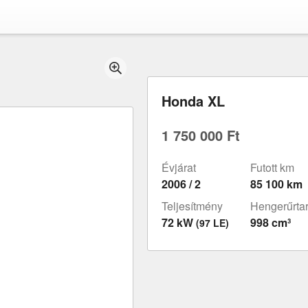
Honda XL
1 750 000 Ft
Évjárat
Futott km
2006 / 2
85 100 km
Teljesítmény
Hengerűrta
72 kW
998 cm³
(97 LE)