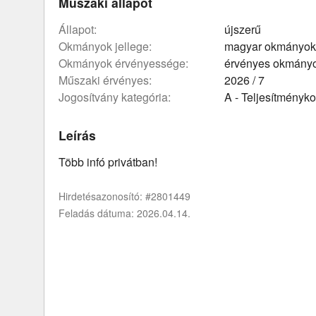
Műszaki állapot
állapot:
újszerű
okmányok jellege:
magyar okmányok
okmányok érvényessége:
érvényes okmány
műszaki érvényes:
2026 / 7
Jogosítvány kategória:
A - Teljesítményko
Leírás
Több infó privátban!
Hirdetésazonosító: #2801449
Feladás dátuma: 2026.04.14.