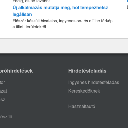
Eddig, és ne tovább!
Új alkalmazás mutatja meg, hol terepezhetsz
legálisan
Először készült hivatalos, ingyenes on- és offline térkép
a tiltott területekről.
próhirdetések
Hirdetésfeladás
tor
Ingyenes hirdetésfeladás
ázat
Kereskedőknek
ész
Használtautó
észítő