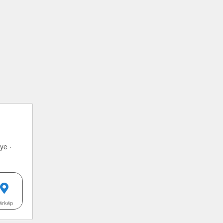
ye ·
érkép