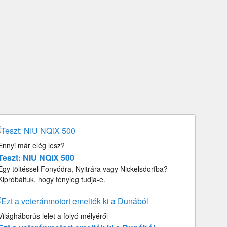
Ennyi már elég lesz?
Teszt: NIU NQiX 500
Egy töltéssel Fonyódra, Nyitrára vagy Nickelsdorfba?
Kipróbáltuk, hogy tényleg tudja-e.
Világháborús lelet a folyó mélyéről