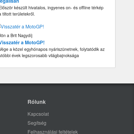
legálisan
Először készült hivatalos, ingyenes on- és offline térkép
a tiltott területekről.
Jön a Brit Nagydíj
Visszatér a MotoGP!
Vége a közel egyhónapos nyáriszünetnek, folytatódik az
utóbbi évek legszorosabb világbajnoksága
Rólunk
Kapcsolat
Segítség
Felhasználási feltételek