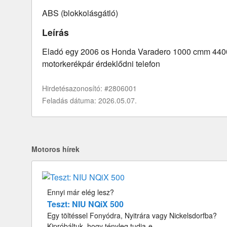
ABS (blokkolásgátló)
Leírás
Eladó egy 2006 os Honda Varadero 1000 cmm 44000
motorkerékpár érdeklődni telefon
Hirdetésazonosító: #2806001
Feladás dátuma: 2026.05.07.
Motoros hírek
Ennyi már elég lesz?
Teszt: NIU NQiX 500
Egy töltéssel Fonyódra, Nyitrára vagy Nickelsdorfba?
Kipróbáltuk, hogy tényleg tudja-e.