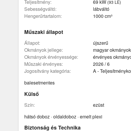
teljesítmény:
69 kW
(93 LE)
sebességváltó:
lábváltó
hengerűrtartalom:
1000 cm³
Műszaki állapot
állapot:
újszerű
okmányok jellege:
magyar okmányok
okmányok érvényessége:
érvényes okmány
műszaki érvényes:
2026 / 6
Jogosítvány kategória:
A - Teljesítményko
balesetmentes
Külső
szín:
ezüst
hátsó doboz · oldaldoboz · emelt plexi
Biztonság és Technika