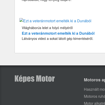
Világháborús lelet a folyó mélyéről
Ezt a veteránmotort emelték ki a Dunából
Látványos videó a sokat látott gép kimentéséről.
Motoros a
Használt mo
Motoros ruh
Motor alkatr