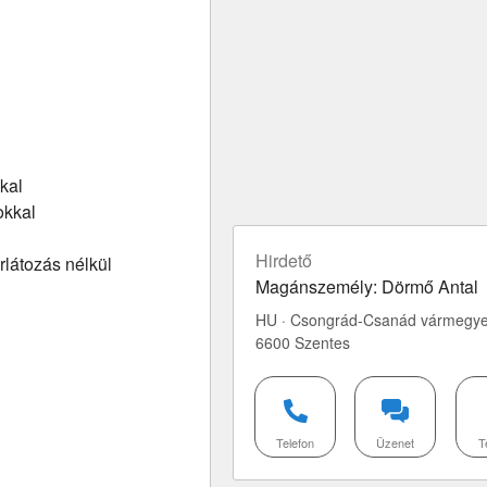
kal
okkal
Hirdető
rlátozás nélkül
Magánszemély: Dörmő Antal
HU · Csongrád-Csanád vármegye
6600 Szentes
Telefon
Üzenet
T