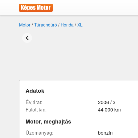
Motor
/
Túraendúró
/
Honda
/
XL
Adatok
évjárat:
2006 / 3
futott km:
44 000 km
Motor, meghajtás
üzemanyag:
benzin