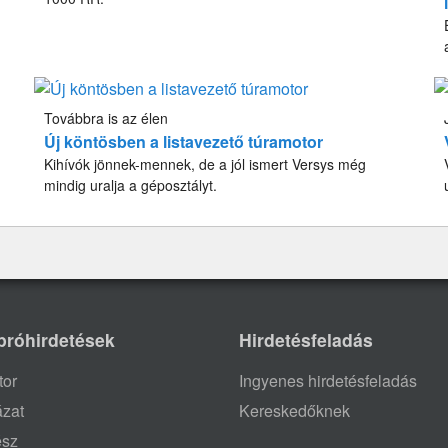
Továbbra is az élen
Új köntösben a listavezető túramotor
Kihívók jönnek-mennek, de a jól ismert Versys még
mindig uralja a géposztályt.
próhirdetések
Hirdetésfeladás
tor
Ingyenes hirdetésfeladás
ázat
Kereskedőknek
ész