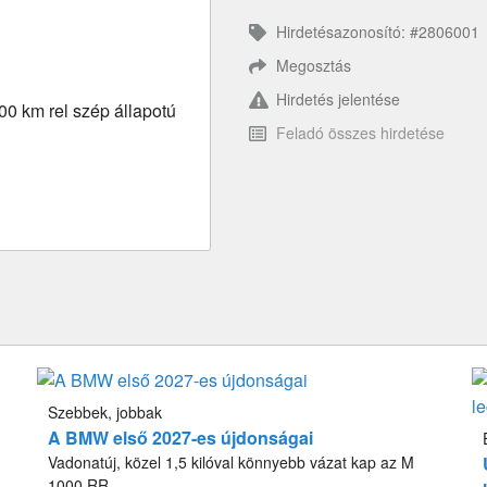
Hirdetésazonosító: #2806001
Megosztás
Hirdetés jelentése
 km rel szép állapotú
Feladó összes hirdetése
Szebbek, jobbak
A BMW első 2027-es újdonságai
Vadonatúj, közel 1,5 kilóval könnyebb vázat kap az M
1000 RR.