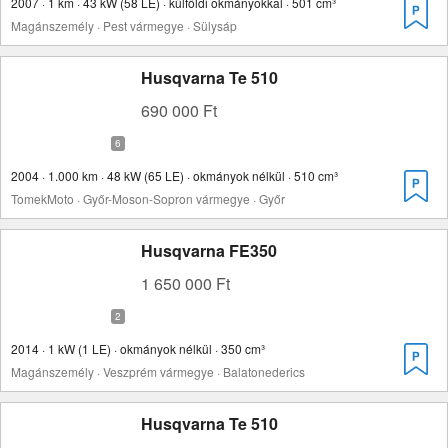
2007 · 1 km · 43 kW (58 LE) · külföldi okmányokkal · 501 cm³
Magánszemély · Pest vármegye · Sülysáp
Husqvarna Te 510
690 000 Ft
2004 · 1.000 km · 48 kW (65 LE) · okmányok nélkül · 510 cm³
TomekMoto · Győr-Moson-Sopron vármegye · Győr
Husqvarna FE350
1 650 000 Ft
2014 · 1 kW (1 LE) · okmányok nélkül · 350 cm³
Magánszemély · Veszprém vármegye · Balatonederics
Husqvarna Te 510