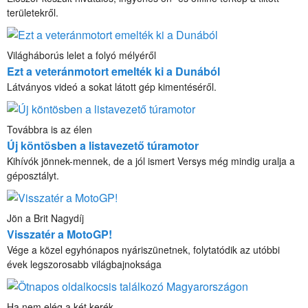
területekről.
Világháborús lelet a folyó mélyéről
Ezt a veteránmotort emelték ki a Dunából
Látványos videó a sokat látott gép kimentéséről.
Továbbra is az élen
Új köntösben a listavezető túramotor
Kihívók jönnek-mennek, de a jól ismert Versys még mindig uralja a
géposztályt.
Jön a Brit Nagydíj
Visszatér a MotoGP!
Vége a közel egyhónapos nyáriszünetnek, folytatódik az utóbbi
évek legszorosabb világbajnoksága
Ha nem elég a két kerék