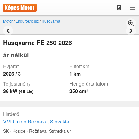
Motor
/
Endurókrossz
/
Husqvarna
Husqvarna FE 250 2026
ár nélkül
Évjárat
Futott km
2026 / 3
1 km
Teljesítmény
Hengerűrtartalom
36 kW
250 cm³
(48 LE)
Hirdető
VMD moto Rožňava, Slovakia
SK · Kosice · Rožňava,
Štítnická 64