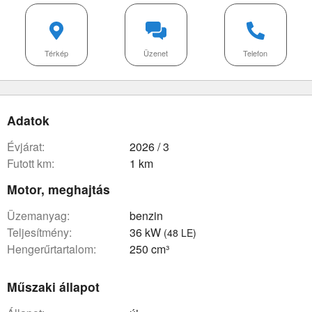
Térkép
Üzenet
Telefon
Adatok
évjárat:
2026 / 3
futott km:
1 km
Motor, meghajtás
üzemanyag:
benzin
teljesítmény:
36 kW
(48 LE)
hengerűrtartalom:
250 cm³
Műszaki állapot