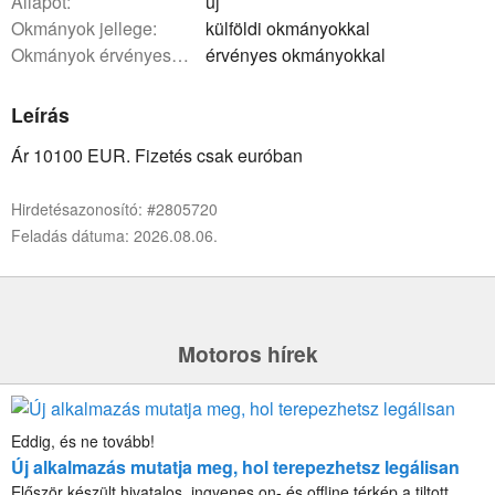
állapot:
új
okmányok jellege:
külföldi okmányokkal
okmányok érvényessége:
érvényes okmányokkal
Leírás
Ár 10100 EUR. Fizetés csak euróban
Hirdetésazonosító: #2805720
Feladás dátuma: 2026.08.06.
Motoros hírek
Eddig, és ne tovább!
Új alkalmazás mutatja meg, hol terepezhetsz legálisan
Először készült hivatalos, ingyenes on- és offline térkép a tiltott