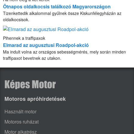
Ötnapos oldalkocsis találkozó Magyarországon
Tizenkettedik alkalommal gyűlnek össze Kiskunfélegyházán az
oldalkocsisok.
Pihennek a traffipaxok
Elmarad az augusztusi Roadpol-akció
Ma indult volna az országos sebességmérés, mely során minden
traffipaxot bevetnek az utakon.
Motoros apróhirdetések
Használt motor
Motoros ruházat
Motor alkatrész