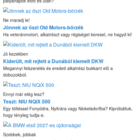
pályanapok előtt és után?
Ne maradj le!
Jönnek az őszi Old Motors-börzék
Ha veteránmotort, alkatrészt vagy régiséget keresel, ne hagyd ki!
Jó kezekben
Kiderült, mit rejtett a Dunából kiemelt DKW
Megannyi felszerelés és eredeti alkatrész bukkant elő a
dobozokból.
Ennyi már elég lesz?
Teszt: NIU NQiX 500
Egy töltéssel Fonyódra, Nyitrára vagy Nickelsdorfba? Kipróbáltuk,
hogy tényleg tudja-e.
Szebbek, jobbak