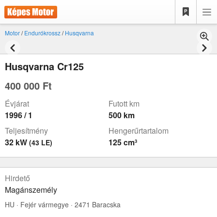
Motor
/
Endurókrossz
/
Husqvarna
Husqvarna Cr125
400 000 Ft
Évjárat
Futott km
1996 / 1
500 km
Teljesítmény
Hengerűrtartalom
32 kW
125 cm³
(43 LE)
Hirdető
Magánszemély
HU · Fejér vármegye · 2471 Baracska