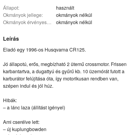
állapot:
használt
okmányok jellege:
okmányok nélkül
okmányok érvényessége:
okmányok nélkül
Leírás
Eladó egy 1996-os Husqvarna CR125.
Jó állapotú, erős, megbízható 2 ütemű crossmotor. Frissen
karbantartva, a dugattyú és gyűrű kb. 10 üzemórát futott a
karburátor felújítása óta, így motorikusan rendben van,
szépen indul és jól húz.
Hibák:
– a lánc laza (állítást igényel)
Ami cserélve lett:
– új kuplungbowden