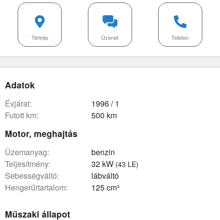
Térkép
Üzenet
Telefon
Adatok
évjárat:
1996 / 1
futott km:
500 km
Motor, meghajtás
üzemanyag:
benzin
teljesítmény:
32 kW
(43 LE)
sebességváltó:
lábváltó
hengerűrtartalom:
125 cm³
Műszaki állapot