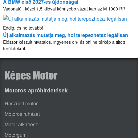
A BMW első 2027-es újdonságai
Vadonatúj, közel 1,5 kilóval könnyebb vázat kap az M 1000 RR.
Eddig, és ne tovább!
Új alkalmazás mutatja meg, hol terepezhetsz legálisan
Először készült hivatalos, ingyenes on- és offline térkép a tiltott
területekről.
Motoros apróhirdetések
Használt motor
Motoros ruházat
Motor alkatrész
Motorgumi