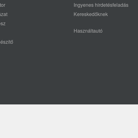
tor
Ingyenes hirdetésfeladás
ázat
Kereskedőknek
ész
Használtautó
észítő