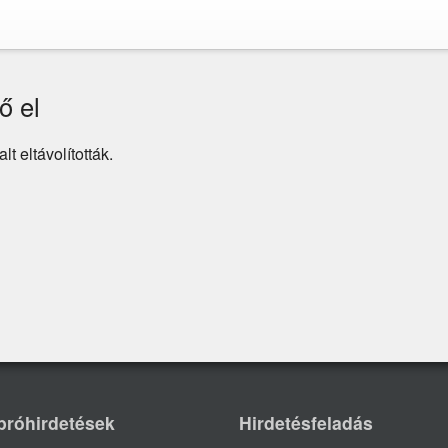
ő el
t eltávolították.
próhirdetések
Hirdetésfeladás