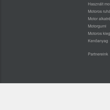
Használt mo
Motoros ruh
Motor alkatr
Motorgumi
Motoros kieg
Kenőanyag
Partnereink