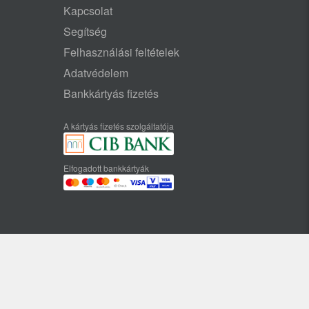
Kapcsolat
Segítség
Felhasználási feltételek
Adatvédelem
Bankkártyás fizetés
A kártyás fizetés szolgáltatója
Elfogadott bankkártyák