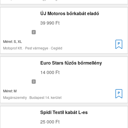
ÚJ Motoros bőrkabát eladó
39 990 Ft
Méret: S, XL
Motoprof Kft. · Pest vármegye · Cegléd
Euro Stars fűzős bőrmellény
14 000 Ft
Méret: M
Magánszemély · Budapest 14. kerület
Spidi Textil kabát L-es
25 000 Ft