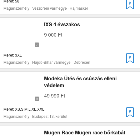
Méret: 58
Magánszemély · Veszprém vármegye · Hajmáskér
IXS 4 évszakos
9 000 Ft
Méret: 3XL
Magánszemély · Hajdú-Bihar vármegye · Debrecen
Modeka Ütés és csúszás elleni
védelem
49 990 Ft
Méret: XS,S,M,L,XL,XXL
Magánszemély · Budapest 13. kerület
Mugen Race Mugen race bőrkabát