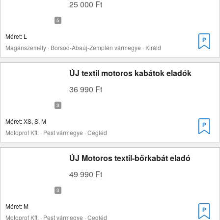
25 000 Ft
Méret: L
Magánszemély · Borsod-Abaúj-Zemplén vármegye · Királd
ÚJ textil motoros kabátok eladók
36 990 Ft
Méret: XS, S, M
Motoprof Kft. · Pest vármegye · Cegléd
ÚJ Motoros textil-bőrkabát eladó
49 990 Ft
Méret: M
Motoprof Kft. · Pest vármegye · Cegléd