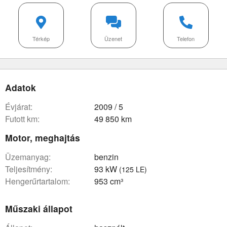
Térkép
Üzenet
Telefon
Adatok
évjárat:
2009 / 5
futott km:
49 850 km
Motor, meghajtás
üzemanyag:
benzin
teljesítmény:
93 kW
(125 LE)
hengerűrtartalom:
953 cm³
Műszaki állapot