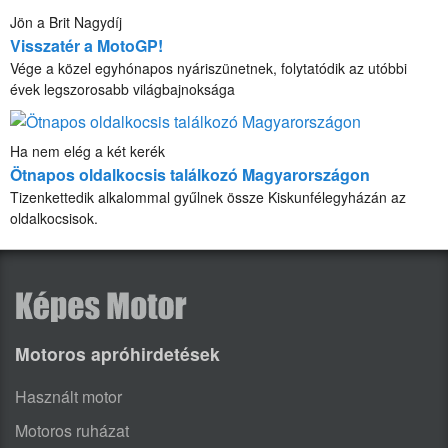
Jön a Brit Nagydíj
Visszatér a MotoGP!
Vége a közel egyhónapos nyáriszünetnek, folytatódik az utóbbi
évek legszorosabb világbajnoksága
Ha nem elég a két kerék
Ötnapos oldalkocsis találkozó Magyarországon
Tizenkettedik alkalommal gyűlnek össze Kiskunfélegyházán az
oldalkocsisok.
Motoros apróhirdetések
Használt motor
Motoros ruházat