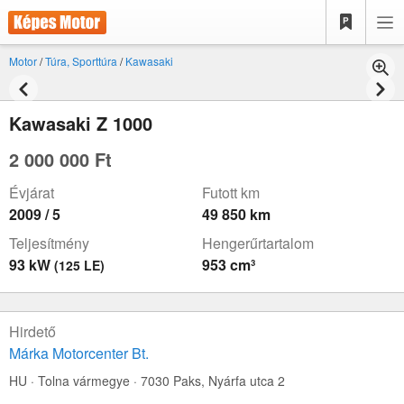
Motor
/
Túra, Sporttúra
/
Kawasaki
Kawasaki Z 1000
2 000 000 Ft
Évjárat
Futott km
2009 / 5
49 850 km
Teljesítmény
Hengerűrtartalom
93 kW
953 cm³
(125 LE)
Hirdető
Márka Motorcenter Bt.
HU · Tolna vármegye · 7030 Paks,
Nyárfa utca 2