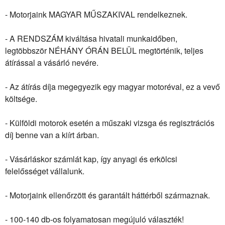
- Motorjaink MAGYAR MŰSZAKIVAL rendelkeznek.
- A RENDSZÁM kiváltása hivatali munkaidőben,
legtöbbször NÉHÁNY ÓRÁN BELÜL megtörténik, teljes
átírással a vásárló nevére.
- Az átírás díja megegyezik egy magyar motoréval, ez a vevő
költsége.
- Külföldi motorok esetén a műszaki vizsga és regisztrációs
díj benne van a kiírt árban.
- Vásárláskor számlát kap, így anyagi és erkölcsi
felelősséget vállalunk.
- Motorjaink ellenőrzött és garantált háttérből származnak.
- 100-140 db-os folyamatosan megújuló választék!