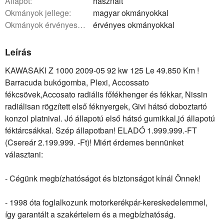
állapot:
használt
okmányok jellege:
magyar okmányokkal
okmányok érvényessége:
érvényes okmányokkal
Leírás
KAWASAKI Z 1000 2009-05 92 kw 125 Le 49.850 Km !
Barracuda bukógomba, Plexi, Accossato
fékcsövek,Accosato radiális főfékhenger és fékkar, Nissin
radiálisan rögzített első féknyergek, Givi hátsó doboztartó
konzol platnival. Jó állapotú első hátsó gumikkal,jó állapotú
féktárcsákkal. Szép állapotban! ELADÓ 1.999.999.-FT
(Csereár 2.199.999. -Ft)! Miért érdemes bennünket
választani:
- Cégünk megbízhatóságot és biztonságot kínál Önnek!
- 1998 óta foglalkozunk motorkerékpár-kereskedelemmel,
így garantált a szakértelem és a megbízhatóság.