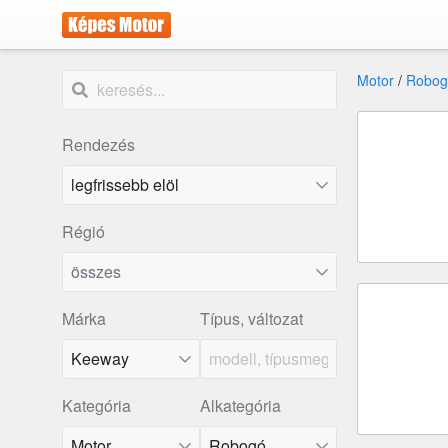
Motor
/
Robog
Rendezés
Régió
összes
Márka
Típus, változat
Keeway
Kategória
Alkategória