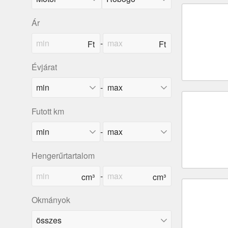
Ár
-
Évjárat
-
Futott km
-
Hengerűrtartalom
-
Okmányok