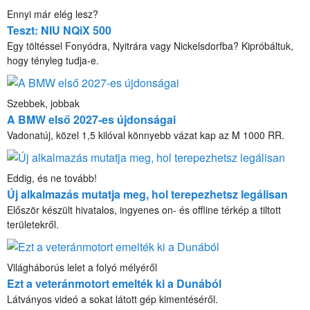
Ennyi már elég lesz?
Teszt: NIU NQiX 500
Egy töltéssel Fonyódra, Nyitrára vagy Nickelsdorfba? Kipróbáltuk,
hogy tényleg tudja-e.
Szebbek, jobbak
A BMW első 2027-es újdonságai
Vadonatúj, közel 1,5 kilóval könnyebb vázat kap az M 1000 RR.
Eddig, és ne tovább!
Új alkalmazás mutatja meg, hol terepezhetsz legálisan
Először készült hivatalos, ingyenes on- és offline térkép a tiltott
területekről.
Világháborús lelet a folyó mélyéről
Ezt a veteránmotort emelték ki a Dunából
Látványos videó a sokat látott gép kimentéséről.