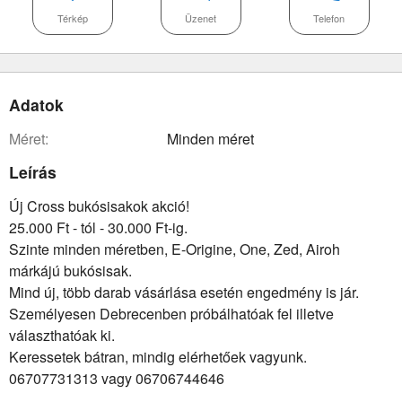
Térkép
Üzenet
Telefon
Adatok
méret:
Minden méret
Leírás
Új Cross bukósisakok akció!
25.000 Ft - tól - 30.000 Ft-ig.
Szinte minden méretben, E-Origine, One, Zed, Airoh
márkájú bukósisak.
Mind új, több darab vásárlása esetén engedmény is jár.
Személyesen Debrecenben próbálhatóak fel illetve
választhatóak ki.
Keressetek bátran, mindig elérhetőek vagyunk.
06707731313 vagy 06706744646