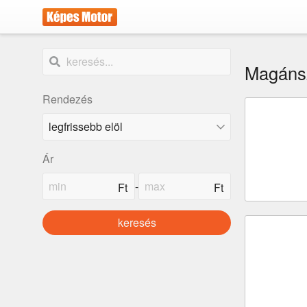
Magánsz
Rendezés
Ár
-
keresés