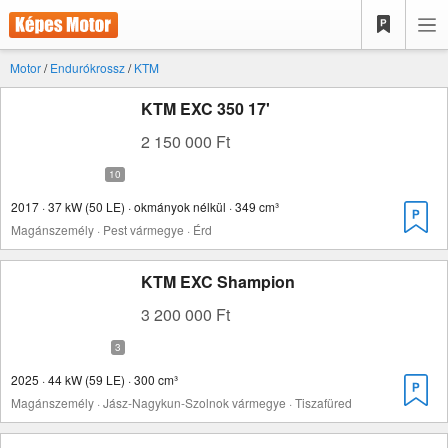
Motor
/
Endurókrossz
/
KTM
KTM EXC 350 17'
2 150 000 Ft
2017 · 37 kW (50 LE) · okmányok nélkül · 349 cm³
Magánszemély · Pest vármegye · Érd
KTM EXC Shampion
3 200 000 Ft
2025 · 44 kW (59 LE) · 300 cm³
Magánszemély · Jász-Nagykun-Szolnok vármegye · Tiszafüred