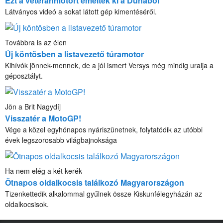
Ezt a veteránmotort emelték ki a Dunából
Látványos videó a sokat látott gép kimentéséről.
Továbbra is az élen
Új köntösben a listavezető túramotor
Kihívók jönnek-mennek, de a jól ismert Versys még mindig uralja a
géposztályt.
Jön a Brit Nagydíj
Visszatér a MotoGP!
Vége a közel egyhónapos nyáriszünetnek, folytatódik az utóbbi
évek legszorosabb világbajnoksága
Ha nem elég a két kerék
Ötnapos oldalkocsis találkozó Magyarországon
Tizenkettedik alkalommal gyűlnek össze Kiskunfélegyházán az
oldalkocsisok.