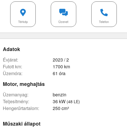
Térkép
Üzenet
Telefon
Adatok
évjárat:
2023 / 2
futott km:
1700 km
üzemóra:
61 óra
Motor, meghajtás
üzemanyag:
benzin
teljesítmény:
36 kW
(48 LE)
hengerűrtartalom:
250 cm³
Műszaki állapot