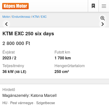
Motor
/
Endurókrossz
/
KTM
/
EXC
KTM EXC 250 six days
2 800 000 Ft
Évjárat
Futott km
2023 / 2
1 700 km
Teljesítmény
Hengerűrtartalom
36 kW
250 cm³
(48 LE)
Hirdető
Magánszemély: Katona Marcell
HU · Pest vármegye · Szigetbecse