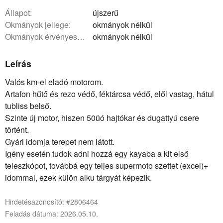
állapot:
újszerű
okmányok jellege:
okmányok nélkül
okmányok érvényessége:
okmányok nélkül
Leírás
Valós km-el eladó motorom.
Artafon hűtő és rezo védő, féktárcsa védő, elől vastag, hátul
tubliss belső.
Szinte új motor, hiszen 50üó hajtókar és dugattyú csere
történt.
Gyári idomja terepet nem látott.
Igény esetén tudok adni hozzá egy kayaba a kit első
teleszkópot, továbbá egy teljes supermoto szettet (excel)+
idommal, ezek külön alku tárgyát képezik.
Hirdetésazonosító: #2806464
Feladás dátuma: 2026.05.10.