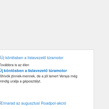
Továbbra is az élen
Új köntösben a listavezető túramotor
Kihívók jönnek-mennek, de a jól ismert Versys még
mindig uralja a géposztályt.