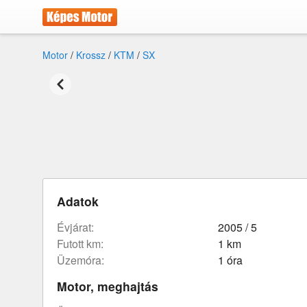
Motor
/
Krossz
/
KTM
/
SX
Adatok
évjárat:
2005 / 5
futott km:
1 km
üzemóra:
1 óra
Motor, meghajtás