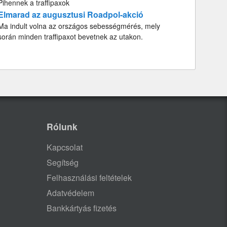
Pihennek a traffipaxok
Elmarad az augusztusi Roadpol-akció
Ma indult volna az országos sebességmérés, mely
során minden traffipaxot bevetnek az utakon.
Rólunk
Kapcsolat
Segítség
Felhasználási feltételek
Adatvédelem
Bankkártyás fizetés