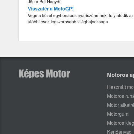
Jön a Brit Nagydíj
Visszatér a MotoGP!
Vége a közel egyhónapos nyáriszünetnek, folytatódik az
utóbbi évek legszorosabb világbajnoksága
Motoros a
Használt mo
Motoros ruh
Motor alkatr
Motorgumi
Motoros kieg
Kenőanyag