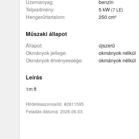
üzemanyag:
benzin
teljesítmény:
5 kW
(7 LE)
hengerűrtartalom:
250 cm³
Műszaki állapot
állapot:
újszerű
okmányok jellege:
okmányok nélkül
okmányok érvényessége:
okmányok nélkül
Leírás
1m ft
Hirdetésazonosító: #2811595
Feladás dátuma: 2026.06.03.