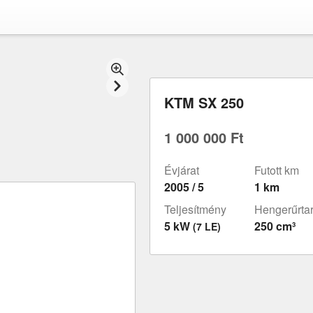
KTM SX 250
1 000 000 Ft
Évjárat
Futott km
2005 / 5
1 km
Teljesítmény
Hengerűrta
5 kW
250 cm³
(7 LE)