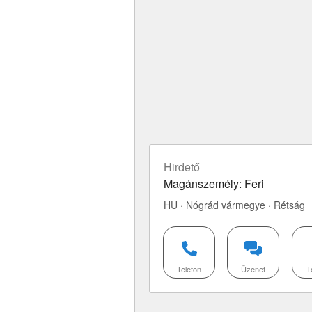
Hirdető
Magánszemély: Feri
HU · Nógrád vármegye · Rétság
Telefon
Üzenet
T