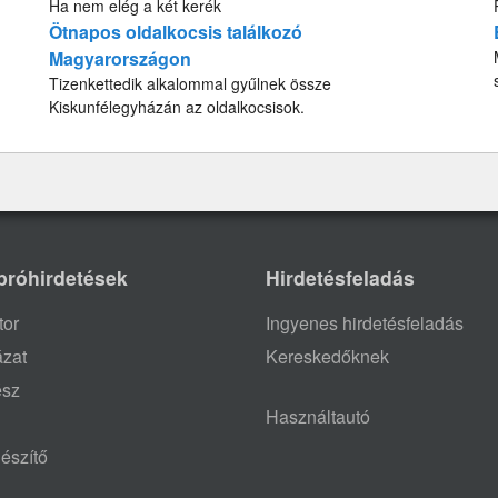
Ha nem elég a két kerék
Ötnapos oldalkocsis találkozó
Magyarországon
Tizenkettedik alkalommal gyűlnek össze
Kiskunfélegyházán az oldalkocsisok.
próhirdetések
Hirdetésfeladás
tor
Ingyenes hirdetésfeladás
ázat
Kereskedőknek
ész
Használtautó
észítő