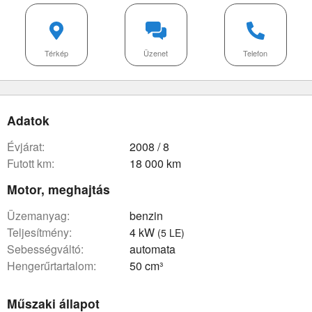
Térkép
Üzenet
Telefon
Adatok
évjárat:
2008 / 8
futott km:
18 000 km
Motor, meghajtás
üzemanyag:
benzin
teljesítmény:
4 kW
(5 LE)
sebességváltó:
automata
hengerűrtartalom:
50 cm³
Műszaki állapot