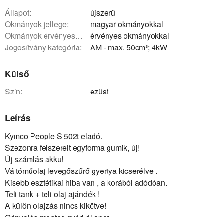
állapot:
újszerű
okmányok jellege:
magyar okmányokkal
okmányok érvényessége:
érvényes okmányokkal
Jogosítvány kategória:
AM - max. 50cm³; 4kW
Külső
szín:
ezüst
Leírás
Kymco People S 502t eladó.
Szezonra felszerelt egyforma gumik, új!
Új számlás akku!
Váltóműolaj levegőszűrő gyertya kicserélve .
Kisebb esztétikai hiba van , a korából adódóan.
Teli tank + teli olaj ajándék !
A külön olajzás nincs kikötve!