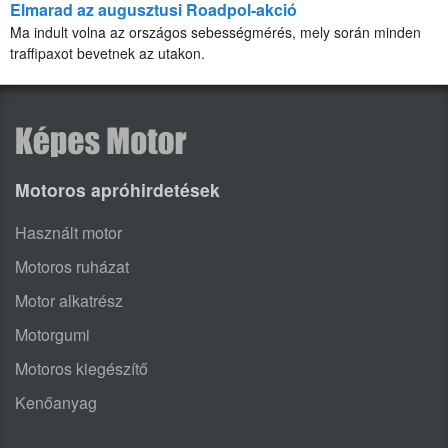
Elmarad az augusztusi Roadpol-akció
Ma indult volna az országos sebességmérés, mely során minden
traffipaxot bevetnek az utakon.
Motoros apróhirdetések
Használt motor
Motoros ruházat
Motor alkatrész
Motorgumi
Motoros kiegészítő
Kenőanyag