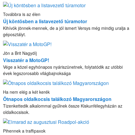
Továbbra is az élen
Új köntösben a listavezető túramotor
Kihívók jönnek-mennek, de a jól ismert Versys még mindig uralja a
géposztályt.
Jön a Brit Nagydíj
Visszatér a MotoGP!
Vége a közel egyhónapos nyáriszünetnek, folytatódik az utóbbi
évek legszorosabb világbajnoksága
Ha nem elég a két kerék
Ötnapos oldalkocsis találkozó Magyarországon
Tizenkettedik alkalommal gyűlnek össze Kiskunfélegyházán az
oldalkocsisok.
Pihennek a traffipaxok