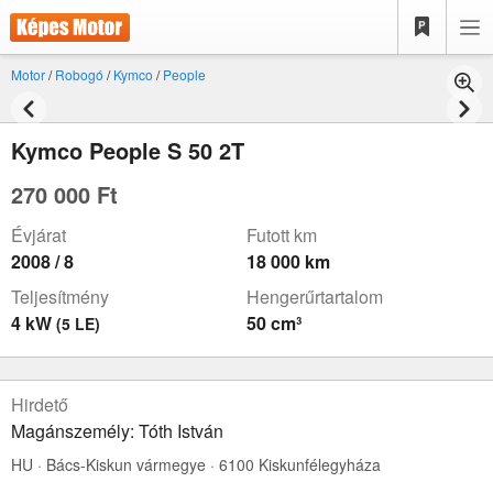
Motor
/
Robogó
/
Kymco
/
People
Kymco People S 50 2T
270 000 Ft
Évjárat
Futott km
2008 / 8
18 000 km
Teljesítmény
Hengerűrtartalom
4 kW
50 cm³
(5 LE)
Hirdető
Magánszemély: Tóth István
HU · Bács-Kiskun vármegye · 6100 Kiskunfélegyháza