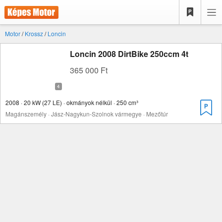
Motor
/
Krossz
/
Loncin
Loncin 2008 DirtBike 250ccm 4t
365 000 Ft
2008 · 20 kW (27 LE) · okmányok nélkül · 250 cm³
Magánszemély · Jász-Nagykun-Szolnok vármegye · Mezőtúr