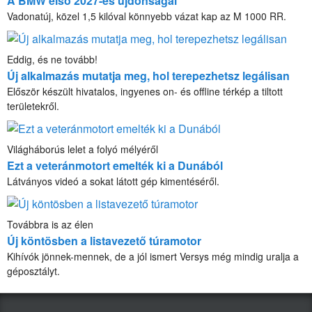
A BMW első 2027-es újdonságai
Vadonatúj, közel 1,5 kilóval könnyebb vázat kap az M 1000 RR.
Eddig, és ne tovább!
Új alkalmazás mutatja meg, hol terepezhetsz legálisan
Először készült hivatalos, ingyenes on- és offline térkép a tiltott
területekről.
Világháborús lelet a folyó mélyéről
Ezt a veteránmotort emelték ki a Dunából
Látványos videó a sokat látott gép kimentéséről.
Továbbra is az élen
Új köntösben a listavezető túramotor
Kihívók jönnek-mennek, de a jól ismert Versys még mindig uralja a
géposztályt.