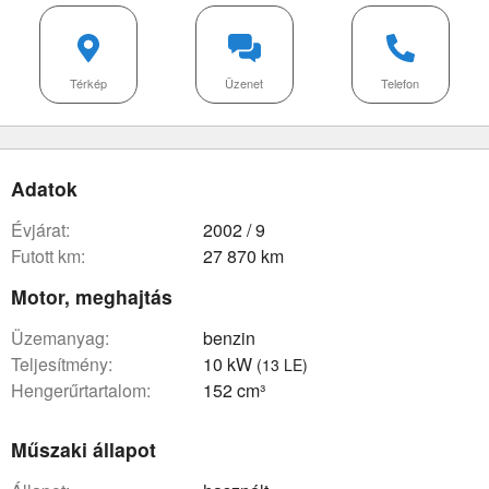
Térkép
Üzenet
Telefon
Adatok
évjárat:
2002 / 9
futott km:
27 870 km
Motor, meghajtás
üzemanyag:
benzin
teljesítmény:
10 kW
(13 LE)
hengerűrtartalom:
152 cm³
Műszaki állapot