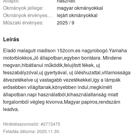
állapot:
használt
okmányok jellege:
magyar okmányokkal
okmányok érvényessége:
lejárt okmányokkal
műszaki érvényes:
2025 / 9
Leírás
Eladó malaguti madison 152ccm.es nagyrobogó.Yamaha
motorblokkos,Jó állapotban,egyben bontásra. Mindene
megvan,hibátlanul működik,felujított fékek, uj
fesszabályzóval,uj gyertyával, uj üléshuzattal,villamossága
átvezetékelve uj vastagabb vezetékekkel,így a lámpák
erősebben világítanak,könyebben indul,megkímélt
állapotban.napi használatból,kihasználatlanság miatt
forgalomból végleg kivonva.Magyar papiros,rendszám
leadva.
Hirdetésazonosító: #2772475
Feladás dátuma: 2025.11.30.