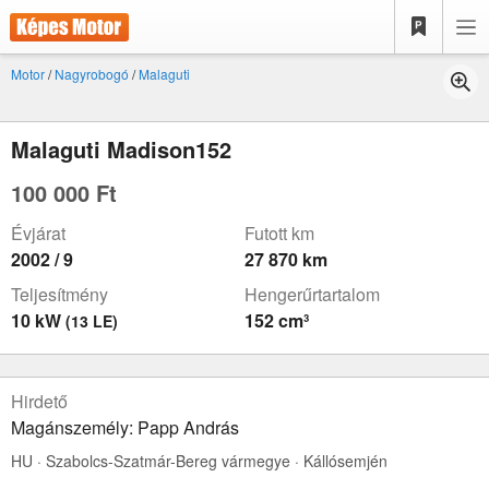
Motor
/
Nagyrobogó
/
Malaguti
Malaguti Madison152
100 000 Ft
Évjárat
Futott km
2002 / 9
27 870 km
Teljesítmény
Hengerűrtartalom
10 kW
152 cm³
(13 LE)
Hirdető
Magánszemély: Papp András
HU · Szabolcs-Szatmár-Bereg vármegye · Kállósemjén