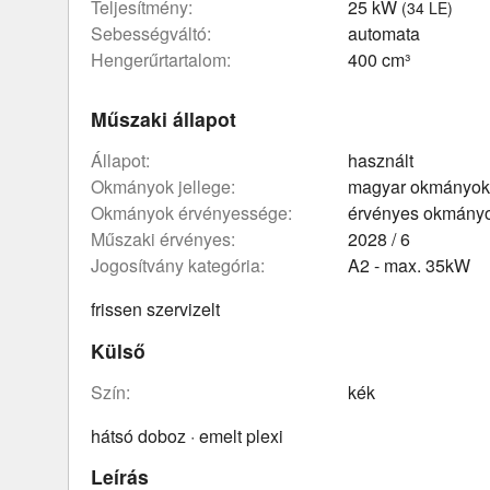
teljesítmény:
25 kW
(34 LE)
sebességváltó:
automata
hengerűrtartalom:
400 cm³
Műszaki állapot
állapot:
használt
okmányok jellege:
magyar okmányok
okmányok érvényessége:
érvényes okmány
műszaki érvényes:
2028 / 6
Jogosítvány kategória:
A2 - max. 35kW
frissen szervizelt
Külső
szín:
kék
hátsó doboz · emelt plexi
Leírás