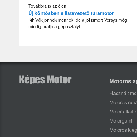
Továbbra is az élen
Új köntösben a listavezető túramotor
Kihívók jönnek-mennek, de a jól ismert Versys még
mindig uralja a géposztályt.
Motoros a
Használt mo
Motoros ruh
Motor alkatr
Motorgumi
Motoros kieg