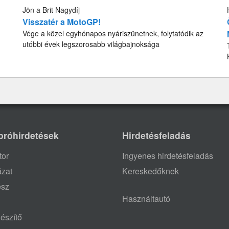
Jön a Brit Nagydíj
Visszatér a MotoGP!
Vége a közel egyhónapos nyáriszünetnek, folytatódik az
utóbbi évek legszorosabb világbajnoksága
próhirdetések
Hirdetésfeladás
tor
Ingyenes hirdetésfeladás
ázat
Kereskedőknek
ész
Használtautó
észítő