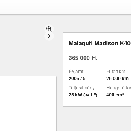
Malaguti Madison K40
365 000 Ft
Évjárat
Futott km
2006 / 5
26 000 km
Teljesítmény
Hengerűrta
25 kW
400 cm³
(34 LE)