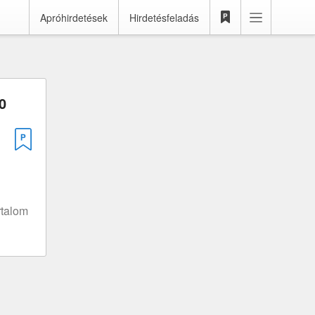
Apróhirdetések
Hirdetésfeladás
0
rtalom