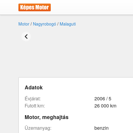
Motor
/
Nagyrobogó
/
Malaguti
Adatok
évjárat:
2006 / 5
futott km:
26 000 km
Motor, meghajtás
üzemanyag:
benzin