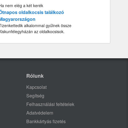
Ha nem elég a két kerék
Ötnapos oldalkocsis találkozó
Magyarországon
Tizenkettedik alkalommal gyűlnek össze
Kiskunfélegyházán az oldalkocsisok.
Rólunk
Kapcsolat
Segítség
Felhasználási feltételek
Adatvédelem
Bankkártyás fizetés