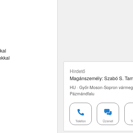
kal
okkal
Hirdető
Magánszemély: Szabó S. Ta
HU · Győr-Moson-Sopron vármeg
Pázmándfalu
Telefon
Üzenet
T