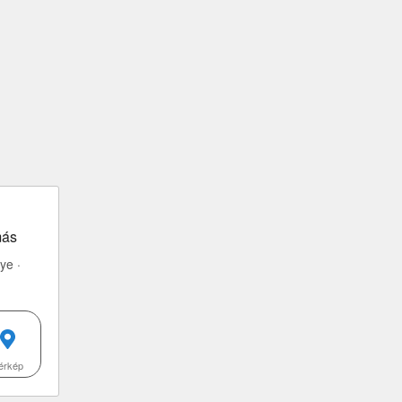
más
ye ·
érkép