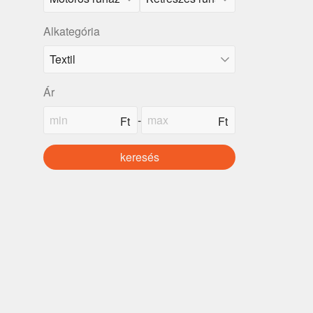
Alkategória
Ár
-
keresés