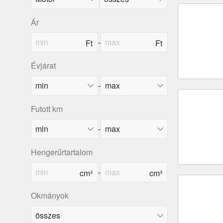
Ár
-
Évjárat
-
Futott km
-
Hengerűrtartalom
-
Okmányok