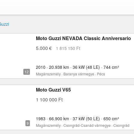
Guzzi
Moto Guzzi NEVADA Classic Anniversario
5.000 €
1 815 150 Ft
2010 · 20.938 km · 36 kW (48 LE) · 744 cm³
Magánszemély · Baranya vármegye · Pécs
Moto Guzzi V65
1 100 000 Ft
1983 · 66.900 km · 37 kW (50 LE) · 650 cm³
Magánszemély · Csongrád-Csanád vármegye · Csongrád