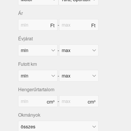
Ár
-
Évjárat
-
Futott km
-
Hengerűrtartalom
-
Okmányok