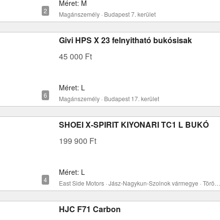
Méret: M
Magánszemély · Budapest 7. kerület
Givi HPS X 23 felnyitható bukósisak
45 000 Ft
Méret: L
Magánszemély · Budapest 17. kerület
SHOEI X-SPIRIT KIYONARI TC1 L BUKÓ
199 900 Ft
Méret: L
East Side Motors · Jász-Nagykun-Szolnok vármegye · Törökszent
HJC F71 Carbon