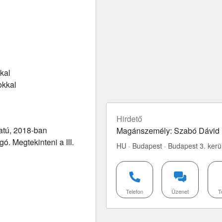
kal
okkal
Hirdető
ratú, 2018-ban
Magánszemély: Szabó Dávid
. Megtekinteni a III.
HU · Budapest · Budapest 3. kerü
Telefon
Üzenet
T