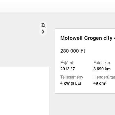
Motowell Crogen city 
280 000 Ft
Évjárat
Futott km
2013 / 7
3 690 km
Teljesítmény
Hengerűrta
4 kW
49 cm³
(5 LE)