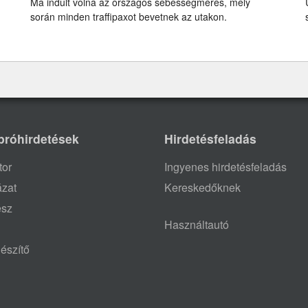
Ma indult volna az országos sebességmérés, mely
során minden traffipaxot bevetnek az utakon.
próhirdetések
Hirdetésfeladás
tor
Ingyenes hirdetésfeladás
ázat
Kereskedőknek
ész
Használtautó
észítő