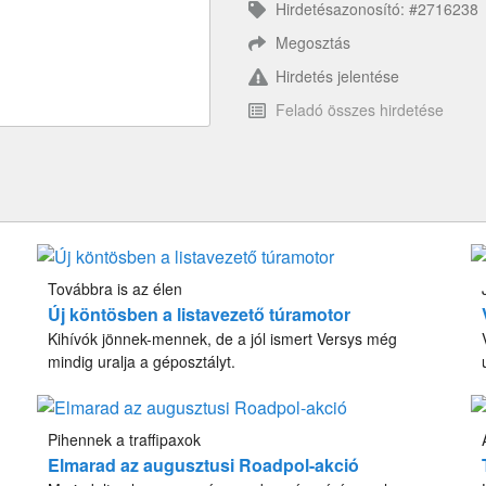
Hirdetésazonosító: #2716238
Megosztás
Hirdetés jelentése
Feladó összes hirdetése
Továbbra is az élen
Új köntösben a listavezető túramotor
Kihívók jönnek-mennek, de a jól ismert Versys még
mindig uralja a géposztályt.
Pihennek a traffipaxok
Elmarad az augusztusi Roadpol-akció