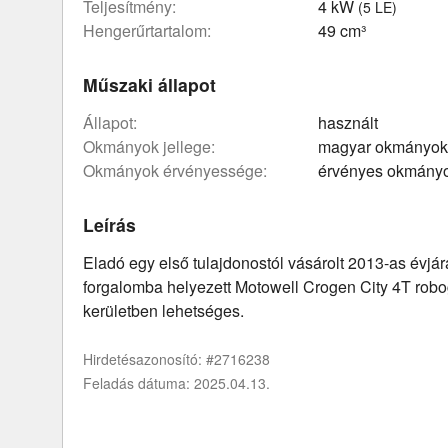
teljesítmény:
4 kW
(5 LE)
hengerűrtartalom:
49 cm³
Műszaki állapot
állapot:
használt
okmányok jellege:
magyar okmányok
okmányok érvényessége:
érvényes okmány
Leírás
Eladó egy első tulajdonostól vásárolt 2013-as évjá
forgalomba helyezett Motowell Crogen City 4T robogó
kerületben lehetséges.
Hirdetésazonosító: #2716238
Feladás dátuma: 2025.04.13.