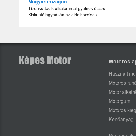
Magyarországon
Tizenkettedik alkalommal gyűlnek össze
Kiskunfélegyházán az oldalkocsisok.
Motoros a
Használt mo
Motoros ruh
Motor alkatr
Motorgumi
Motoros kieg
Kenőanyag
Partnereink