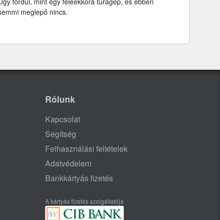
Úgy fordul, mint egy feleekkora túragép, és ebben
semmi meglepő nincs.
Rólunk
Kapcsolat
Segítség
Felhasználási feltételek
Adatvédelem
Bankkártyás fizetés
A kártyás fizetés szolgáltatója