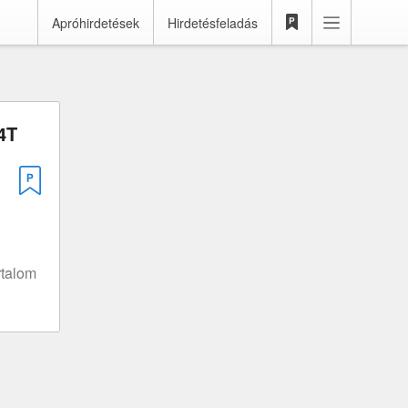
Apróhirdetések
Hirdetésfeladás
4T
rtalom