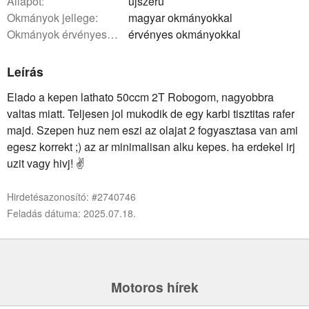
állapot:
újszerű
okmányok jellege:
magyar okmányokkal
okmányok érvényessége:
érvényes okmányokkal
Leírás
Elado a kepen lathato 50ccm 2T Robogom, nagyobbra
valtas miatt. Teljesen jol mukodik de egy karbi tisztitas rafer
majd. Szepen huz nem eszi az olajat 2 fogyasztasa van ami
egesz korrekt ;) az ar minimalisan alku kepes. ha erdekel irj
uzit vagy hivj! ✌️
Hirdetésazonosító: #2740746
Feladás dátuma: 2025.07.18.
Motoros hírek