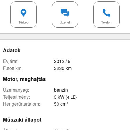
Térkép
Üzenet
Telefon
Adatok
évjárat:
2012 / 9
futott km:
3230 km
Motor, meghajtás
üzemanyag:
benzin
teljesítmény:
3 kW
(4 LE)
hengerűrtartalom:
50 cm³
Műszaki állapot