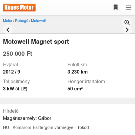
Motor
/
Robogó
/
Motowell
Motowell Magnet sport
250 000 Ft
Évjárat
Futott km
2012 / 9
3 230 km
Teljesítmény
Hengerűrtartalom
3 kW
50 cm³
(4 LE)
Hirdető
Magánszemély: Gábor
HU · Komárom-Esztergom vármegye · Tokod