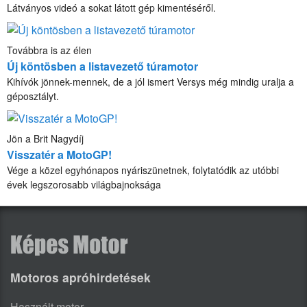
Látványos videó a sokat látott gép kimentéséről.
Továbbra is az élen
Új köntösben a listavezető túramotor
Kihívók jönnek-mennek, de a jól ismert Versys még mindig uralja a
géposztályt.
Jön a Brit Nagydíj
Visszatér a MotoGP!
Vége a közel egyhónapos nyáriszünetnek, folytatódik az utóbbi
évek legszorosabb világbajnoksága
Motoros apróhirdetések
Használt motor