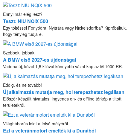
Ennyi már elég lesz?
Teszt: NIU NQiX 500
Egy töltéssel Fonyódra, Nyitrára vagy Nickelsdorfba? Kipróbáltuk,
hogy tényleg tudja-e.
Szebbek, jobbak
A BMW első 2027-es újdonságai
Vadonatúj, közel 1,5 kilóval könnyebb vázat kap az M 1000 RR.
Eddig, és ne tovább!
Új alkalmazás mutatja meg, hol terepezhetsz legálisan
Először készült hivatalos, ingyenes on- és offline térkép a tiltott
területekről.
Világháborús lelet a folyó mélyéről
Ezt a veteránmotort emelték ki a Dunából