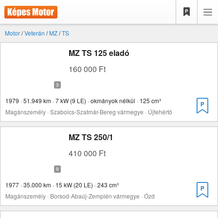
Motor
/
Veterán
/
MZ
/
TS
MZ TS 125 eladó
160 000 Ft
1979 · 51.949 km · 7 kW (9 LE) · okmányok nélkül · 125 cm³
Magánszemély · Szabolcs-Szatmár-Bereg vármegye · Újfehértó
MZ TS 250/1
410 000 Ft
1977 · 35.000 km · 15 kW (20 LE) · 243 cm³
Magánszemély · Borsod-Abaúj-Zemplén vármegye · Ózd