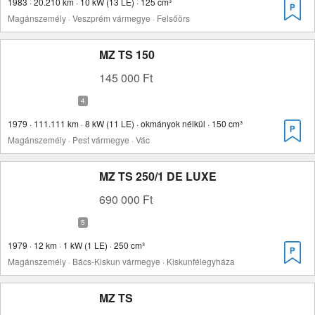
1983 · 20.210 km · 10 kW (13 LE) · 125 cm³
Magánszemély · Veszprém vármegye · Felsőörs
MZ TS 150
145 000 Ft
1979 · 111.111 km · 8 kW (11 LE) · okmányok nélkül · 150 cm³
Magánszemély · Pest vármegye · Vác
MZ TS 250/1 DE LUXE
690 000 Ft
1979 · 12 km · 1 kW (1 LE) · 250 cm³
Magánszemély · Bács-Kiskun vármegye · Kiskunfélegyháza
MZ TS