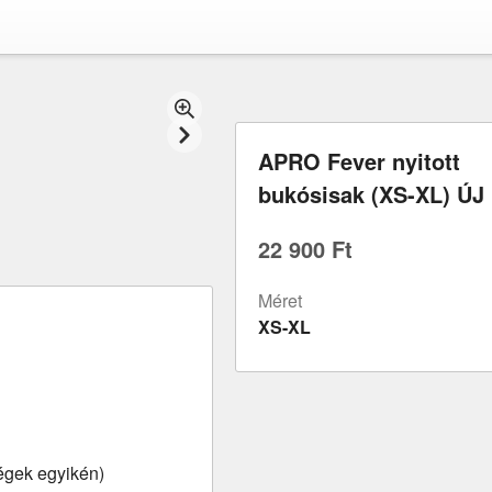
APRO Fever nyitott
bukósisak (XS-XL) ÚJ
22 900 Ft
Méret
XS-XL
ségek egyikén)