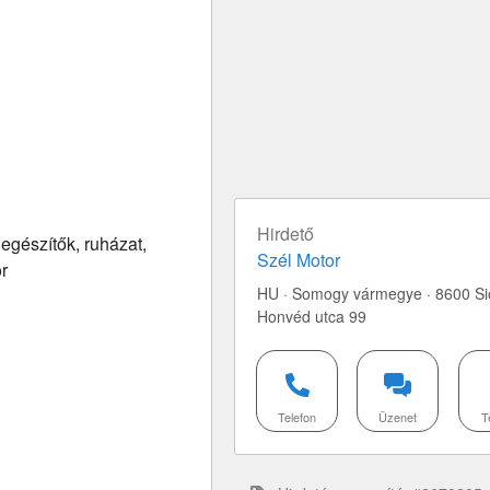
Hirdető
iegészítők, ruházat,
Szél Motor
r
HU · Somogy vármegye · 8600 Si
Honvéd utca 99
Telefon
Üzenet
T