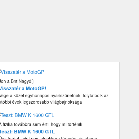
Jön a Brit Nagydíj
Visszatér a MotoGP!
Vége a közel egyhónapos nyáriszünetnek, folytatódik az
utóbbi évek legszorosabb világbajnoksága
A fizika továbbra sem érti, hogy mi történik
Teszt: BMW K 1600 GTL
Úgy fordul, mint egy feleekkora túragép, és ebben