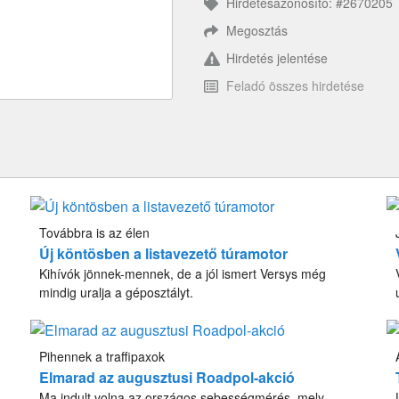
Hirdetésazonosító: #2670205
Megosztás
Hirdetés jelentése
Feladó összes hirdetése
Továbbra is az élen
Új köntösben a listavezető túramotor
Kihívók jönnek-mennek, de a jól ismert Versys még
mindig uralja a géposztályt.
Pihennek a traffipaxok
Elmarad az augusztusi Roadpol-akció
Ma indult volna az országos sebességmérés, mely