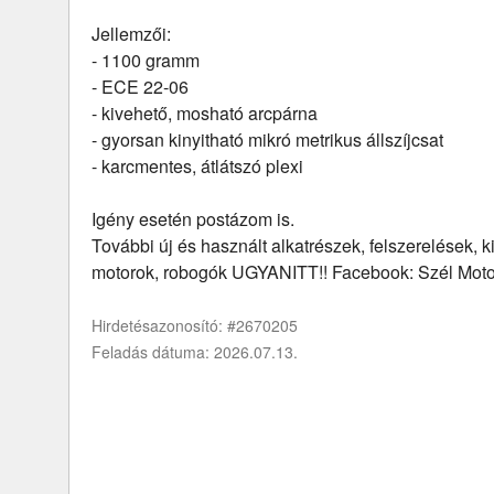
Jellemzői:
- 1100 gramm
- ECE 22-06
- kivehető, mosható arcpárna
- gyorsan kinyitható mikró metrikus állszíjcsat
- karcmentes, átlátszó plexi
Igény esetén postázom is.
További új és használt alkatrészek, felszerelések, k
motorok, robogók UGYANITT!! Facebook: Szél Moto
Hirdetésazonosító: #2670205
Feladás dátuma: 2026.07.13.