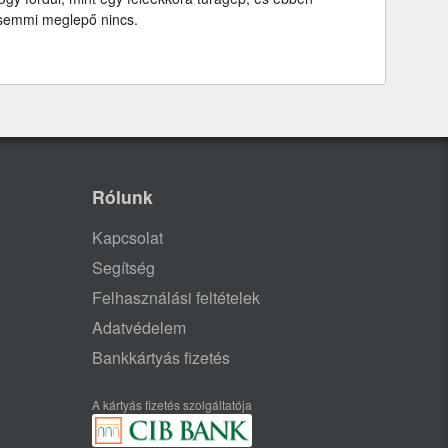
semmi meglepő nincs.
Rólunk
Kapcsolat
Segítség
Felhasználási feltételek
Adatvédelem
Bankkártyás fizetés
A kártyás fizetés szolgáltatója