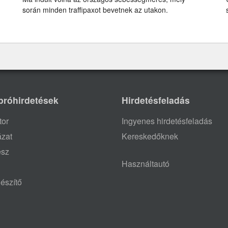
során minden traffipaxot bevetnek az utakon.
próhirdetések
Hirdetésfeladás
tor
Ingyenes hirdetésfeladás
ázat
Kereskedőknek
ész
Használtautó
észítő