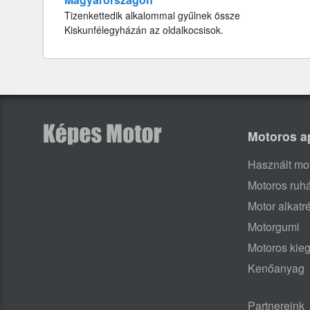
Tizenkettedik alkalommal gyűlnek össze
Kiskunfélegyházán az oldalkocsisok.
Motoros a
Használt mo
Motoros ruh
Motor alkatr
Motorgumi
Motoros kieg
Kenőanyag
Partnereink