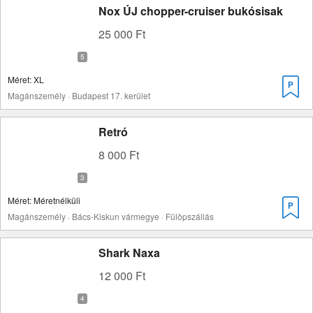
Nox ÚJ chopper-cruiser bukósisak
25 000 Ft
Méret: XL
Magánszemély · Budapest 17. kerület
Retró
8 000 Ft
Méret: Méretnélküli
Magánszemély · Bács-Kiskun vármegye · Fülöpszállás
Shark Naxa
12 000 Ft