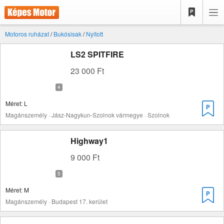
Motoros ruházat
/
Bukósisak
/
Nyitott
LS2 SPITFIRE
23 000 Ft
Méret: L
Magánszemély · Jász-Nagykun-Szolnok vármegye · Szolnok
Highway1
9 000 Ft
Méret: M
Magánszemély · Budapest 17. kerület