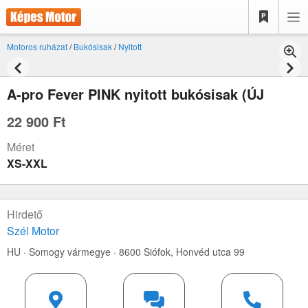
Motoros ruházat
/
Bukósisak
/
Nyitott
A-pro Fever PINK nyitott bukósisak (ÚJ
22 900 Ft
Méret
XS-XXL
Hirdető
Szél Motor
HU · Somogy vármegye · 8600 Siófok,
Honvéd utca 99