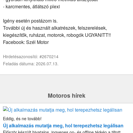
- karcmentes, átlátszó plexi
Igény esetén postázom is.
További új és használt alkatrészek, felszerelések,
kiegészítők, ruházat, motorok, robogók UGYANITT!!
Facebook: Szél Motor
Hirdetésazonosító: #2670214
Feladás dátuma: 2026.07.13.
Motoros hírek
Eddig, és ne tovább!
Új alkalmazás mutatja meg, hol terepezhetsz legálisan
Először készült hivatalos, ingyenes on- és offline térkép a tiltott