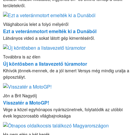
területekről.
Világháborús lelet a folyó mélyéről
Ezt a veteránmotort emelték ki a Dunából
Látványos videó a sokat látott gép kimentéséről.
Továbbra is az élen
Új köntösben a listavezető túramotor
Kihívók jönnek-mennek, de a jól ismert Versys még mindig uralja a
géposztályt.
Jön a Brit Nagydíj
Visszatér a MotoGP!
Vége a közel egyhónapos nyáriszünetnek, folytatódik az utóbbi
évek legszorosabb világbajnoksága
Ha nem elég a két kerék