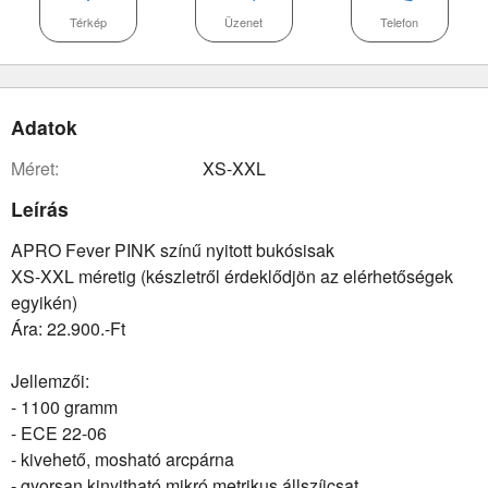
Térkép
Üzenet
Telefon
Adatok
méret:
XS-XXL
Leírás
APRO Fever PINK színű nyitott bukósisak
XS-XXL méretig (készletről érdeklődjön az elérhetőségek
egyikén)
Ára: 22.900.-Ft
Jellemzői:
- 1100 gramm
- ECE 22-06
- kivehető, mosható arcpárna
- gyorsan kinyitható mikró metrikus állszíjcsat