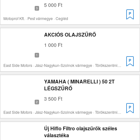
5 000 Ft
Motoprof Kft. · Pest vármegye · Cegléd
AKCIÓS OLAJSZŰRŐ
1 000 Ft
East Side Motors · Jász-Nagykun-Szolnok vármegye · Törökszentmiklós
YAMAHA ( MINARELLI ) 50 2T
LÉGSZŰRŐ
3 500 Ft
East Side Motors · Jász-Nagykun-Szolnok vármegye · Törökszentmiklós
Új Hiflo Filtro olajszűrők széles
választéka