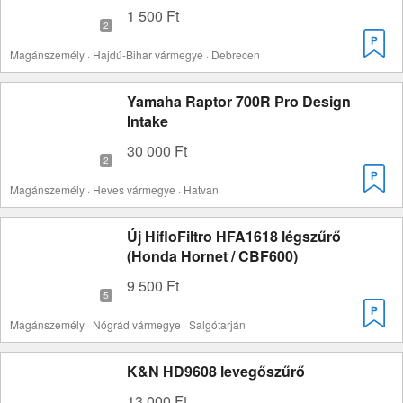
1 500 Ft
Magánszemély · Hajdú-Bihar vármegye · Debrecen
Yamaha Raptor 700R Pro Design
Intake
30 000 Ft
Magánszemély · Heves vármegye · Hatvan
Új HifloFiltro HFA1618 légszűrő
(Honda Hornet / CBF600)
9 500 Ft
Magánszemély · Nógrád vármegye · Salgótarján
K&N HD9608 levegőszűrő
13 000 Ft