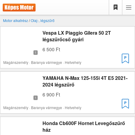
Motor alkatrész
/
Olaj-, légszűrő
Vespa LX Piaggio Gilera 50 2T
légszűrőcső gyári
6 500 Ft
Magánszemély · Baranya vármegye · Hetvehely
YAMAHA N-Max 125-155i 4T E5 2021-
2024 légszűrő
6 900 Ft
Magánszemély · Baranya vármegye · Hetvehely
Honda Cb600F Hornet Levegőszűrő
ház