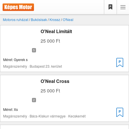
Motoros ruházat
/
Bukósisak
/
Krossz
/
O'Neal
O'Neal Limitált
25 000 Ft
Méret: Gyerek s
Magánszemély · Budapest 23. kerület
O'Neal Cross
25 000 Ft
Méret: Xs
Magánszemély · Bács-Kiskun vármegye · Kecskemét